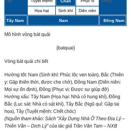
Tây
Tuyệt mệnh
Phục vị
Đông
Chấn
Họa hại
Sinh khí
Diên niên
Tây Nam
Nam
Đông Nam
Mô hình vòng bát quái
{batquai}
Vòng bát quái chi tiết
Hướng tốt:
Nam (Sinh khí: Phúc lộc vẹn toàn), Bắc (Thiên
y: Gặp thiên thời, được che chở), Đông Nam (Diên niên:
Mọi sự ổn định), Đông (Phục vị: Được sự giúp đỡ)
Hướng xấu:
Tây Nam (Họa hại: Nhà có hung khí), Đông
Bắc (Lục sát: Nhà có sát khí), Tây Bắc (Ngũ quỉ: Gặp tai
họa), Tây (Tuyệt mệnh: Chết chóc)
(Nguồn tham khảo: Sách “Xây Dựng Nhà Ở Theo Địa Lý –
Thiên Văn – Dịch Lý” của tác giả Trần Văn Tam – NXB