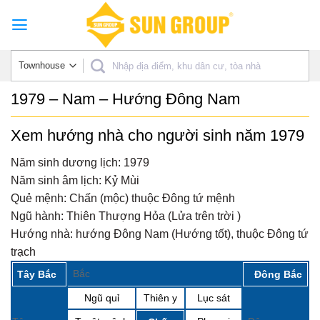
Skip
to
content
1979 – Nam – Hướng Đông Nam
Xem hướng nhà cho người sinh năm 1979
Năm sinh dương lịch:
1979
Năm sinh âm lịch:
Kỷ Mùi
Quẻ mệnh:
Chấn (mộc) thuộc Đông tứ mệnh
Ngũ hành:
Thiên Thượng Hỏa (Lửa trên trời )
Hướng nhà:
hướng Đông Nam (Hướng tốt), thuộc Đông tứ
trạch
Bắc
Tây Bắc
Đông Bắc
Ngũ quỉ
Thiên y
Lục sát