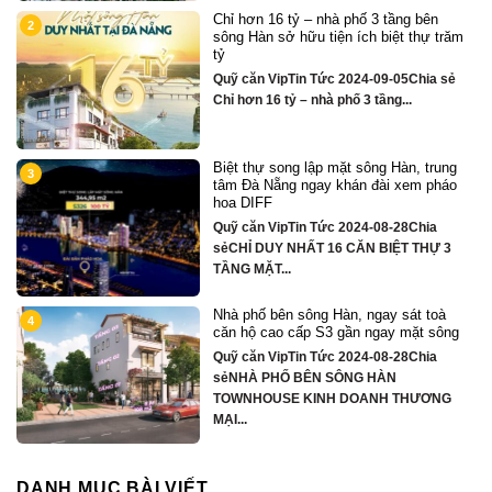
Chỉ hơn 16 tỷ – nhà phố 3 tầng bên
2
sông Hàn sở hữu tiện ích biệt thự trăm
tỷ
Quỹ căn VipTin Tức 2024-09-05Chia sẻ
Chỉ hơn 16 tỷ – nhà phố 3 tầng...
Biệt thự song lập mặt sông Hàn, trung
3
tâm Đà Nẵng ngay khán đài xem pháo
hoa DIFF
Quỹ căn VipTin Tức 2024-08-28Chia
y
sẻCHỈ DUY NHẤT 16 CĂN BIỆT THỰ 3
TẦNG MẶT...
Nhà phố bên sông Hàn, ngay sát toà
4
căn hộ cao cấp S3 gần ngay mặt sông
Quỹ căn VipTin Tức 2024-08-28Chia
ủ
sẻNHÀ PHỐ BÊN SÔNG HÀN
TOWNHOUSE KINH DOANH THƯƠNG
MẠI...
DANH MỤC BÀI VIẾT