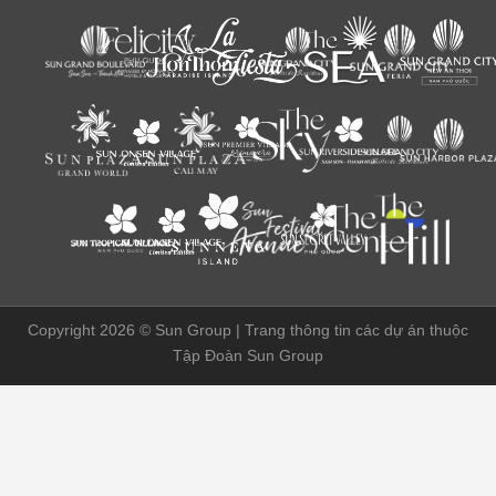
Copyright 2026 ©
Sun Group | Trang thông tin các dự án thuộc
Tập Đoàn Sun Group