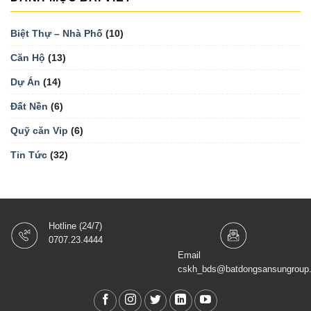
Biệt Thự – Nhà Phố
(10)
Căn Hộ
(13)
Dự Án
(14)
Đất Nền
(6)
Quỹ căn Vip
(6)
Tin Tức
(32)
Hotline (24/7)
0707.23.4444
Email
cskh_bds@batdongsansungroup