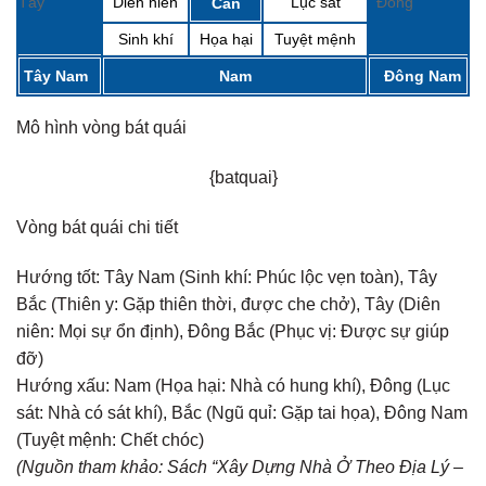
Tây
Diên niên
Lục sát
Đông
Cấn
Sinh khí
Họa hại
Tuyệt mệnh
Tây Nam
Nam
Đông Nam
Mô hình vòng bát quái
{batquai}
Vòng bát quái chi tiết
Hướng tốt:
Tây Nam (Sinh khí: Phúc lộc vẹn toàn), Tây
Bắc (Thiên y: Gặp thiên thời, được che chở), Tây (Diên
niên: Mọi sự ổn định), Đông Bắc (Phục vị: Được sự giúp
đỡ)
Hướng xấu:
Nam (Họa hại: Nhà có hung khí), Đông (Lục
sát: Nhà có sát khí), Bắc (Ngũ quỉ: Gặp tai họa), Đông Nam
(Tuyệt mệnh: Chết chóc)
(Nguồn tham khảo: Sách “Xây Dựng Nhà Ở Theo Địa Lý –