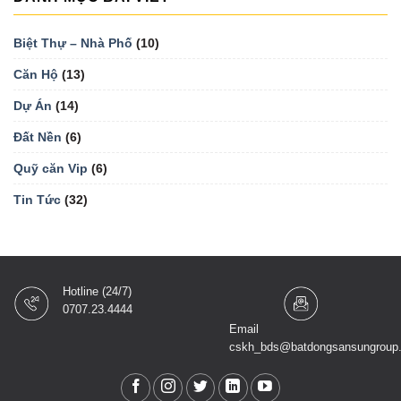
Biệt Thự – Nhà Phố
(10)
Căn Hộ
(13)
Dự Án
(14)
Đất Nền
(6)
Quỹ căn Vip
(6)
Tin Tức
(32)
Hotline (24/7)
0707.23.4444
Email
cskh_bds@batdongsansungroup