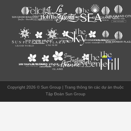
Copyright 2026 ©
Sun Group | Trang thông tin các dự án thuộc
Tập Đoàn Sun Group