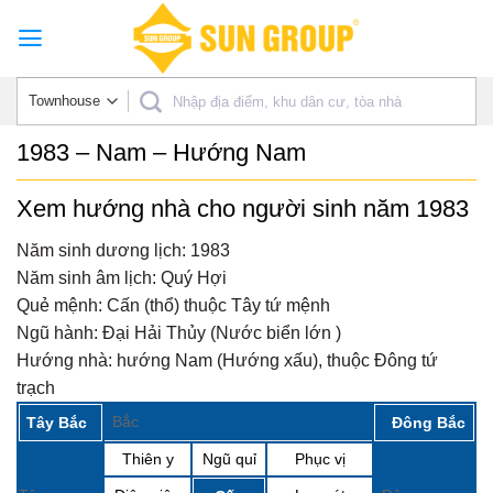
Skip
to
content
1983 – Nam – Hướng Nam
Xem hướng nhà cho người sinh năm 1983
Năm sinh dương lịch:
1983
Năm sinh âm lịch:
Quý Hợi
Quẻ mệnh:
Cấn (thổ) thuộc Tây tứ mệnh
Ngũ hành:
Đại Hải Thủy (Nước biển lớn )
Hướng nhà:
hướng Nam (Hướng xấu), thuộc Đông tứ
trạch
Bắc
Tây Bắc
Đông Bắc
Thiên y
Ngũ quỉ
Phục vị