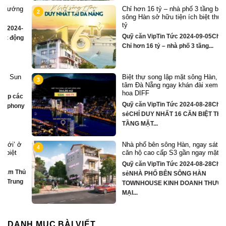
Chỉ hơn 16 tỷ – nhà phố 3 tầng bên
2
sông Hàn sở hữu tiện ích biệt thự trăm
tỷ
Quỹ căn VipTin Tức 2024-09-05Chia sẻ
g
Chỉ hơn 16 tỷ – nhà phố 3 tầng...
Biệt thự song lập mặt sông Hàn, trung
3
tâm Đà Nẵng ngay khán đài xem pháo
hoa DIFF
Quỹ căn VipTin Tức 2024-08-28Chia
y
sẻCHỈ DUY NHẤT 16 CĂN BIỆT THỰ 3
TẦNG MẶT...
Nhà phố bên sông Hàn, ngay sát toà
4
căn hộ cao cấp S3 gần ngay mặt sông
Quỹ căn VipTin Tức 2024-08-28Chia
ủ
sẻNHÀ PHỐ BÊN SÔNG HÀN
TOWNHOUSE KINH DOANH THƯƠNG
MẠI...
DANH MỤC BÀI VIẾT