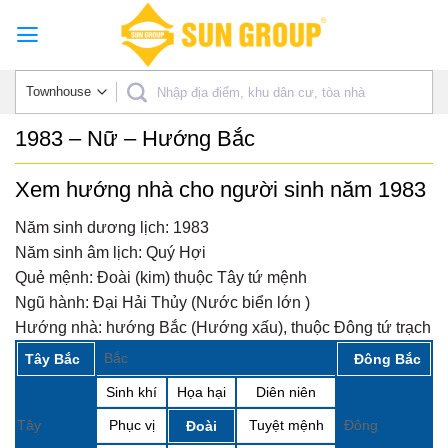
Skip
to
content
1983 – Nữ – Hướng Bắc
Xem hướng nhà cho người sinh năm 1983
Năm sinh dương lịch:
1983
Năm sinh âm lịch:
Quý Hợi
Quẻ mệnh:
Đoài (kim) thuộc Tây tứ mệnh
Ngũ hành:
Đại Hải Thủy (Nước biển lớn )
Hướng nhà:
hướng Bắc (Hướng xấu), thuộc Đông tứ trạch
Bắc
Tây Bắc
Đông Bắc
Sinh khí
Họa hại
Diên niên
Tây
Phục vị
Tuyệt mệnh
Đông
Đoài