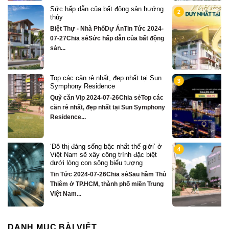
ng
Chỉ hơn 16 tỷ – nhà phố 3 tầng bên
2
sông Hàn sở hữu tiện ích biệt thự trăm
tỷ
4-
Quỹ căn VipTin Tức 2024-09-05Chia sẻ
ng
Chỉ hơn 16 tỷ – nhà phố 3 tầng...
n
Biệt thự song lập mặt sông Hàn, trung
3
tâm Đà Nẵng ngay khán đài xem pháo
hoa DIFF
ác
Quỹ căn VipTin Tức 2024-08-28Chia
ny
sẻCHỈ DUY NHẤT 16 CĂN BIỆT THỰ 3
TẦNG MẶT...
ở
Nhà phố bên sông Hàn, ngay sát toà
4
căn hộ cao cấp S3 gần ngay mặt sông
Quỹ căn VipTin Tức 2024-08-28Chia
Thủ
sẻNHÀ PHỐ BÊN SÔNG HÀN
ng
TOWNHOUSE KINH DOANH THƯƠNG
MẠI...
DANH MỤC BÀI VIẾT