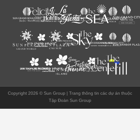
Copyright 2026 ©
Sun Group | Trang thông tin các dự án thuộc
Tập Đoàn Sun Group