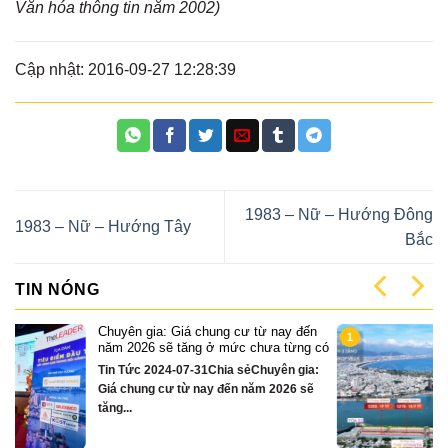
Văn hóa thông tin năm 2002)
Cập nhật: 2016-09-27 12:28:39
1983 – Nữ – Hướng Đông
1983 – Nữ – Hướng Tây
Bắc
TIN NÓNG
n
Cặp Nhà phố sát sông Sonata 3 tầng
1
 có
chỉ hơn 16 tỷ
a:
Quỹ căn VipTin Tức 2024-12-13Chia
ẽ
sẻCặp nhà phố 3 tầng sát sông Hàn Đà
Nẵng....