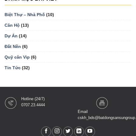
Biệt Thự – Nhà Phố
(10)
Căn Hộ
(13)
Dự Án
(14)
Đất Nền
(6)
Quỹ căn Vip
(6)
Tin Tức
(32)
Hotline (24/7)
0707.23.4444
Email
cskh_bds@batdongsansungroup