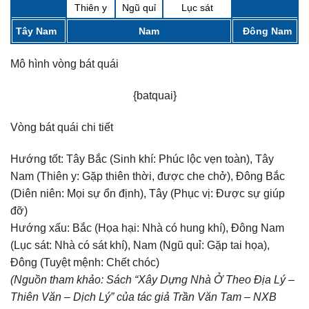
Thiên y
Ngũ quỉ
Lục sát
Tây Nam
Nam
Đông Nam
Mô hình vòng bát quái
{batquai}
Vòng bát quái chi tiết
Hướng tốt:
Tây Bắc (Sinh khí: Phúc lộc vẹn toàn), Tây
Nam (Thiên y: Gặp thiên thời, được che chở), Đông Bắc
(Diên niên: Mọi sự ổn định), Tây (Phục vị: Được sự giúp
đỡ)
Hướng xấu:
Bắc (Họa hại: Nhà có hung khí), Đông Nam
(Lục sát: Nhà có sát khí), Nam (Ngũ quỉ: Gặp tai họa),
Đông (Tuyệt mệnh: Chết chóc)
(Nguồn tham khảo: Sách “Xây Dựng Nhà Ở Theo Địa Lý –
Thiên Văn – Dịch Lý” của tác giả Trần Văn Tam – NXB