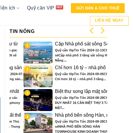
Tiện ích
Quỹ căn VIP
GỬI BÁN & CHO THUÊ
LIÊN HỆ NGAY
TIN NÓNG
từ
Cặp Nhà phố sát sông Sonata
1
 ở
3 tầng chỉ hơn 16 tỷ
ia:
Quỹ căn VipTin Tức 2024-12-13Chia
sẽ
sẻCặp nhà phố 3 tầng sát sông Hàn Đà
Nẵng....
 sản
Chỉ hơn 16 tỷ – nhà phố 3 tầng
2
bên sông Hàn sở hữu tiện ích
24-07-
Quỹ căn VipTin Tức 2024-09-05Chia sẻ
biệt thự trăm tỷ
sản...
Chỉ hơn 16 tỷ – nhà phố 3 tầng...
hất
Biệt thự song lập mặt sông
3
nce
Hàn, trung tâm Đà Nẵng ngay
các
Quỹ căn VipTin Tức 2024-08-28Chia sẻCHỈ
khán đài xem pháo hoa DIFF
hony
DUY NHẤT 16 CĂN BIỆT THỰ 3 TẦNG
MẶT...
 thế
Nhà phố bên sông Hàn, ngay
4
ông
sát toà căn hộ cao cấp S3 gần
 Thủ
Quỹ căn VipTin Tức 2024-08-28Chia
n
ngay mặt sông
rung
sẻNHÀ PHỐ BÊN SÔNG HÀN
TOWNHOUSE KINH DOANH THƯƠNG