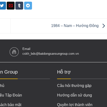
1984 – Nam – Hướng Đông
Email
cskh_bds@batdongsansungroup.com.vn
n Group
Hỗ trợ
chủ
Câu hỏi thường gặp
iệu Tập Đoàn
Hướng dẫn sử dụng
sách bảo mật
Quyền lợi thành viên