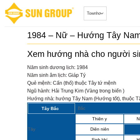
Skip
to
content
1984 – Nữ – Hướng Tây Na
SONATA –
5
duy nhất 
Xem hướng nhà cho người s
Căn HộDự Án
đẳng cấp 
SONATA – Phâ
TRUYỀN 
ngay sông...
Năm sinh dương lịch:
1984
𝐂𝐇𝐈́𝐍𝐇 𝐓
6
Năm sinh âm lịch:
Giáp Tý
𝐁𝐎𝐎𝐊𝐈𝐍
Biệt Thự - 
𝐒𝐘𝐌𝐏𝐇𝐎
Quẻ mệnh:
Cấn (thổ) thuộc Tây tứ mệnh
2024-08-20Chi
𝐕𝐎̛́𝐈 𝐍𝐇𝐈
“ĐẮC...
Ngũ hành:
Hải Trung Kim (Vàng trong biển )
𝐁𝐈𝐄̣̂𝐓 𝐂𝐇
𝐓𝐇𝐀́𝐍𝐆 𝟖
Sở hữu ph
7
Hướng nhà:
hướng Tây Nam (Hướng tốt), thuộc Tâ
Nhà phố 
Tin Tức 2024-0
Group Đà
Bắc
Tây Bắc
siêu đắc địa 
Thiên y
N
Sun Cosm
8
nhật tiến
Tin Tức 2024-
Tây
Diên niên
Sinh khí
H