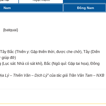
Nam
Đông Nam
{batquai}
Tây Bắc (Thiên y: Gặp thiên thời, được che chở), Tây (Diên
ự giúp đỡ)
(Lục sát: Nhà có sát khí), Bắc (Ngũ quỉ: Gặp tai họa), Đông
a Lý – Thiên Văn – Dịch Lý” của tác giả Trần Văn Tam – NXB