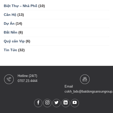
Biệt Thự – Nhà Phố
(10)
Căn Hộ
(13)
Dự Án
(14)
Đất Nền
(6)
Quỹ căn Vip
(6)
Tin Tức
(32)
Hotline (24/7)
0707.23.4444
Email
cskh_bds@batdongsansungroup