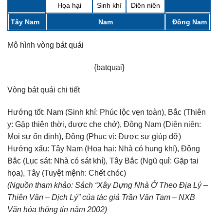
Họa hại
Sinh khí
Diên niên
Tây Nam
Nam
Đông Nam
Mô hình vòng bát quái
{batquai}
Vòng bát quái chi tiết
Hướng tốt:
Nam (Sinh khí: Phúc lộc vẹn toàn), Bắc (Thiên
y: Gặp thiên thời, được che chở), Đông Nam (Diên niên:
Mọi sự ổn định), Đông (Phục vị: Được sự giúp đỡ)
Hướng xấu:
Tây Nam (Họa hại: Nhà có hung khí), Đông
Bắc (Lục sát: Nhà có sát khí), Tây Bắc (Ngũ quỉ: Gặp tai
họa), Tây (Tuyệt mệnh: Chết chóc)
(Nguồn tham khảo: Sách “Xây Dựng Nhà Ở Theo Địa Lý –
Thiên Văn – Dịch Lý” của tác giả Trần Văn Tam – NXB
Văn hóa thông tin năm 2002)