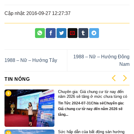
Cập nhật: 2016-09-27 12:27:37
1988 – Nữ – Hướng Đông
1988 – Nữ – Hướng Tây
Nam
TIN NÓNG
ến
Cặp Nhà phố sát sông Sonata 3 tầng
1
g có
chỉ hơn 16 tỷ
ia:
Quỹ căn VipTin Tức 2024-12-13Chia
sẽ
sẻCặp nhà phố 3 tầng sát sông Hàn Đà
Nẵng....
ớng
Chỉ hơn 16 tỷ – nhà phố 3 tầng bên
2