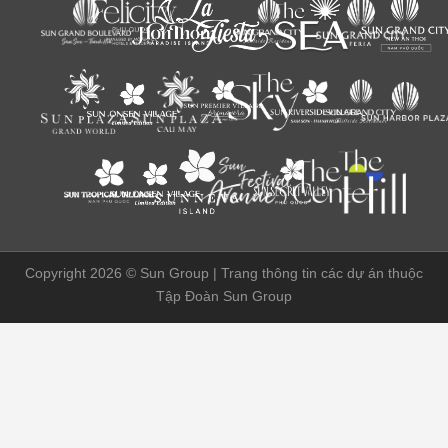
Copyright 2026 ©
Sun Group | Trang thông tin các dự án thuộc
Tập Đoàn Sun Group