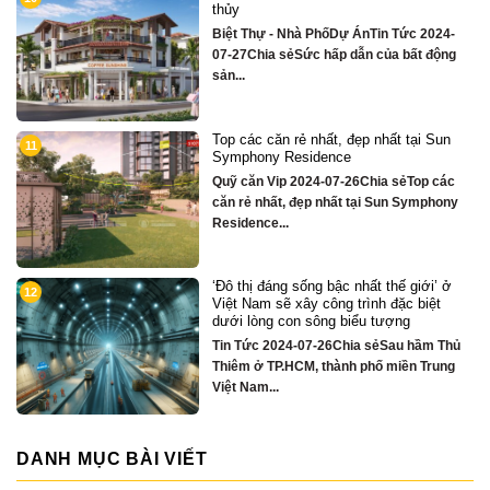
sông Hàn sở hữu tiện ích biệt thự trăm
tỷ
24-
Quỹ căn VipTin Tức 2024-09-05Chia sẻ
ộng
Chỉ hơn 16 tỷ – nhà phố 3 tầng...
un
Biệt thự song lập mặt sông Hàn, trung
3
tâm Đà Nẵng ngay khán đài xem pháo
hoa DIFF
các
Quỹ căn VipTin Tức 2024-08-28Chia
ony
sẻCHỈ DUY NHẤT 16 CĂN BIỆT THỰ 3
TẦNG MẶT...
 ở
Nhà phố bên sông Hàn, ngay sát toà
4
t
căn hộ cao cấp S3 gần ngay mặt sông
Quỹ căn VipTin Tức 2024-08-28Chia
Thủ
sẻNHÀ PHỐ BÊN SÔNG HÀN
ung
TOWNHOUSE KINH DOANH THƯƠNG
MẠI...
DANH MỤC BÀI VIẾT