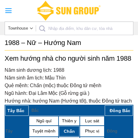
Skip
to
content
1988 – Nữ – Hướng Nam
Xem hướng nhà cho người sinh năm 1988
Năm sinh dương lịch:
1988
Năm sinh âm lịch:
Mậu Thìn
Quẻ mệnh:
Chấn (mộc) thuộc Đông tứ mệnh
Ngũ hành:
Đại Lâm Mộc (Gỗ rừng già )
Hướng nhà:
hướng Nam (Hướng tốt), thuộc Đông tứ trạch
Bắc
Tây Bắc
Đông Bắc
Ngũ quỉ
Thiên y
Lục sát
Tây
Tuyệt mệnh
Phục vị
Đông
Chấn