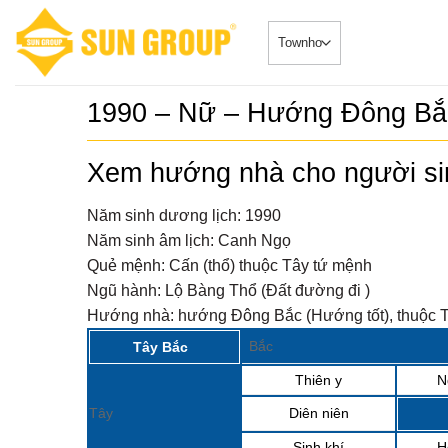
Skip
to
content
1990 – Nữ – Hướng Đông Bắ
SONATA –
5
duy nhất
Xem hướng nhà cho người s
Căn HộDự Án
đẳng cấp 
SONATA – Ph
TRUYỀN 
ngay sông...
Năm sinh dương lịch:
1990
𝐂𝐇𝐈́𝐍𝐇 𝐓
6
Năm sinh âm lịch:
Canh Ngọ
𝐁𝐎𝐎𝐊𝐈𝐍
Biệt Thự - 
𝐒𝐘𝐌𝐏𝐇𝐎
Quẻ mệnh:
Cấn (thổ) thuộc Tây tứ mệnh
2024-08-20Chi
𝐕𝐎̛́𝐈 𝐍𝐇𝐈
“ĐẮC...
Ngũ hành:
Lộ Bàng Thổ (Đất đường đi )
𝐁𝐈𝐄̣̂𝐓 𝐂
𝐓𝐇𝐀́𝐍𝐆 
Sở hữu p
7
Hướng nhà:
hướng Đông Bắc (Hướng tốt), thuộc T
Nhà phố 
Tin Tức 2024-
Group Đ
Bắc
Tây Bắc
siêu đắc địa
Thiên y
N
Sun Cosm
8
nhật tiến
Tin Tức 2024
Tây
Diên niên
Sinh khí
H