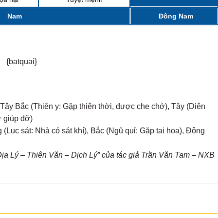
Nam
Đông Nam
{batquai}
Tây Bắc (Thiên y: Gặp thiên thời, được che chở), Tây (Diên
ự giúp đỡ)
(Lục sát: Nhà có sát khí), Bắc (Ngũ quỉ: Gặp tai họa), Đông
a Lý – Thiên Văn – Dịch Lý” của tác giả Trần Văn Tam – NXB