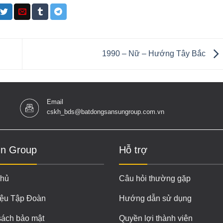
1990 – Nữ – Hướng Tây Bắc
Email
cskh_bds@batdongsansungroup.com.vn
n Group
Hỗ trợ
chủ
Câu hỏi thường gặp
iệu Tập Đoàn
Hướng dẫn sử dụng
sách bảo mật
Quyền lợi thành viên