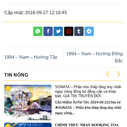
Cập nhật: 2016-09-27 12:16:45
1994 – Nam – Hướng Đông
1994 – Nam – Hướng Tây
Bắc
TIN NÓNG
SONATA – Phân khu thấp tầng duy nhất
5
ngay sông đồng bộ đẳng cấp và khác
biệt, GIÁ TRỊ TRUYỀN ĐỜI.
Căn HộDự ÁnTin Tức 2024-08-21Chia sẻ
☘SONATA – Phân khu thấp tầng duy nhất
ngay sông...
𝐂𝐇𝐈́𝐍𝐇 𝐓𝐇𝐔̛́𝐂 𝐍𝐇𝐀̣̂𝐍 𝐁𝐎𝐎𝐊𝐈𝐍𝐆 𝐓𝐎𝐀̀
6
1