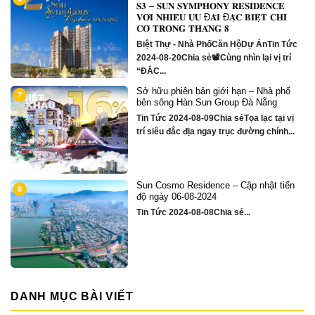
m
𝐒𝟑 – 𝐒𝐔𝐍 𝐒𝐘𝐌𝐏𝐇𝐎𝐍𝐘 𝐑𝐄𝐒𝐈𝐃𝐄𝐍𝐂𝐄
𝐕𝐎̛́𝐈 𝐍𝐇𝐈𝐄̂̀𝐔 𝐔̛𝐔 Đ𝐀̃𝐈 Đ𝐀̣̆𝐂 𝐁𝐈𝐄̣̂𝐓 𝐂𝐇𝐈̉
𝐂𝐎́ 𝐓𝐑𝐎𝐍𝐆 𝐓𝐇𝐀́𝐍𝐆 𝟖
Biệt Thự - Nhà PhốCăn HộDự ÁnTin Tức
2024-08-20Chia sẻ📽Cùng nhìn lại vị trí
“ĐẮC...
Sở hữu phiên bản giới hạn – Nhà phố
1
7
bên sông Hàn Sun Group Đà Nẵng
Tin Tức 2024-08-09Chia sẻTọa lạc tại vị
trí siêu đắc địa ngay trục đường chính...
Sun Cosmo Residence – Cập nhật tiến
1
8
g
độ ngày 06-08-2024
Tin Tức 2024-08-08Chia sẻ...
DANH MỤC BÀI VIẾT