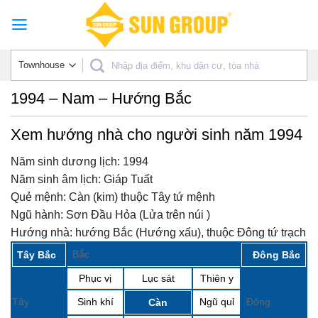
Skip
to
content
1994 – Nam – Hướng Bắc
Xem hướng nhà cho người sinh năm 1994
Năm sinh dương lịch:
1994
Năm sinh âm lịch:
Giáp Tuất
Quẻ mệnh:
Càn (kim) thuộc Tây tứ mệnh
Ngũ hành:
Sơn Đầu Hỏa (Lửa trên núi )
Hướng nhà:
hướng Bắc (Hướng xấu), thuộc Đông tứ trạch
Bắc
Tây Bắc
Đông Bắc
Phục vị
Lục sát
Thiên y
Tây
Sinh khí
Ngũ quỉ
Đông
Càn