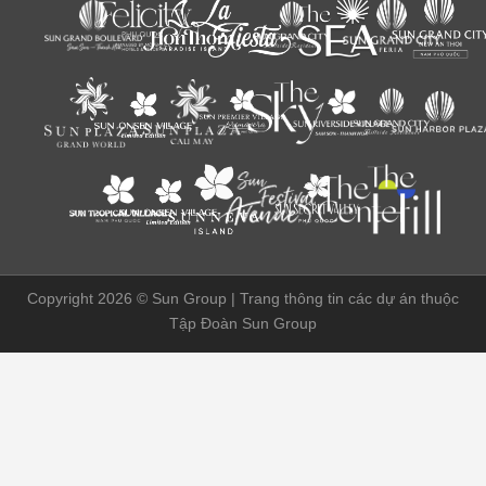
Copyright 2026 ©
Sun Group | Trang thông tin các dự án thuộc
Tập Đoàn Sun Group