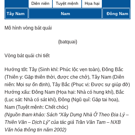
Diên niên
Tuyệt mệnh
Họa hại
Tây Nam
Nam
Đông Nam
Mô hình vòng bát quái
{batquai}
Vòng bát quái chi tiết
Hướng tốt:
Tây (Sinh khí: Phúc lộc vẹn toàn), Đông Bắc
(Thiên y: Gặp thiên thời, được che chở), Tây Nam (Diên
niên: Mọi sự ổn định), Tây Bắc (Phục vị: Được sự giúp đỡ)
Hướng xấu:
Đông Nam (Họa hại: Nhà có hung khí), Bắc
(Lục sát: Nhà có sát khí), Đông (Ngũ quỉ: Gặp tai họa),
Nam (Tuyệt mệnh: Chết chóc)
(Nguồn tham khảo: Sách “Xây Dựng Nhà Ở Theo Địa Lý –
Thiên Văn – Dịch Lý” của tác giả Trần Văn Tam – NXB
Văn hóa thông tin năm 2002)