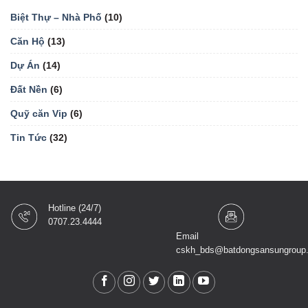
Biệt Thự – Nhà Phố
(10)
Căn Hộ
(13)
Dự Án
(14)
Đất Nền
(6)
Quỹ căn Vip
(6)
Tin Tức
(32)
Hotline (24/7)
0707.23.4444
Email
cskh_bds@batdongsansungroup