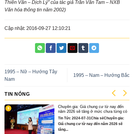
Thiên Văn – Dịch Lý” của tác giả Trần Văn Tam – NXB
Văn hóa thông tin năm 2002)
Cập nhật: 2016-09-27 12:10:21
1995 – Nữ – Hướng Tây
1995 – Nam – Hướng Bắc
Nam
TIN NÓNG
ay đến
Cặp Nhà phố sát sông Sonata 3 tầng
1
từng có
chỉ hơn 16 tỷ
n gia:
Quỹ căn VipTin Tức 2024-12-13Chia
26 sẽ
sẻCặp nhà phố 3 tầng sát sông Hàn Đ
Nẵng....