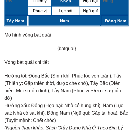
Tây
Thiên y
Họa hại
Đông
Khôn
Phục vị
Lục sát
Ngũ quỉ
Tây Nam
Nam
Đông Nam
Mô hình vòng bát quái
{batquai}
Vòng bát quái chi tiết
Hướng tốt:
Đông Bắc (Sinh khí: Phúc lộc vẹn toàn), Tây
(Thiên y: Gặp thiên thời, được che chở), Tây Bắc (Diên
niên: Mọi sự ổn định), Tây Nam (Phục vị: Được sự giúp
đỡ)
Hướng xấu:
Đông (Họa hại: Nhà có hung khí), Nam (Lục
sát: Nhà có sát khí), Đông Nam (Ngũ quỉ: Gặp tai họa), Bắc
(Tuyệt mệnh: Chết chóc)
(Nguồn tham khảo: Sách “Xây Dựng Nhà Ở Theo Địa Lý –