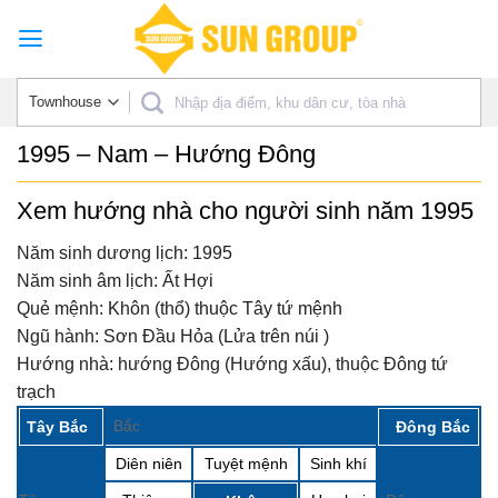
Skip
to
content
1995 – Nam – Hướng Đông
Xem hướng nhà cho người sinh năm 1995
Năm sinh dương lịch:
1995
Năm sinh âm lịch:
Ất Hợi
Quẻ mệnh:
Khôn (thổ) thuộc Tây tứ mệnh
Ngũ hành:
Sơn Đầu Hỏa (Lửa trên núi )
Hướng nhà:
hướng Đông (Hướng xấu), thuộc Đông tứ
trạch
Bắc
Tây Bắc
Đông Bắc
Diên niên
Tuyệt mệnh
Sinh khí