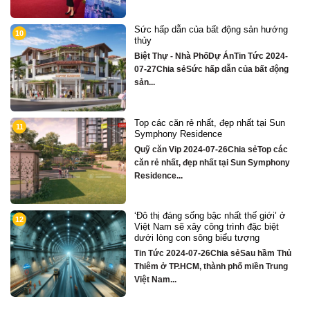
 hướng
Chỉ hơn 16 tỷ – nhà phố 3 tầng bên
2
sông Hàn sở hữu tiện ích biệt thự t
tỷ
 2024-
Quỹ căn VipTin Tức 2024-09-05Chia s
ất động
Chỉ hơn 16 tỷ – nhà phố 3 tầng...
ại Sun
Biệt thự song lập mặt sông Hàn, tru
3
tâm Đà Nẵng ngay khán đài xem phá
hoa DIFF
op các
Quỹ căn VipTin Tức 2024-08-28Chia
ymphony
sẻCHỈ DUY NHẤT 16 CĂN BIỆT THỰ 
TẦNG MẶT...
iới’ ở
Nhà phố bên sông Hàn, ngay sát toà
4
biệt
căn hộ cao cấp S3 gần ngay mặt sô
Quỹ căn VipTin Tức 2024-08-28Chia
hầm Thủ
sẻNHÀ PHỐ BÊN SÔNG HÀN
 Trung
TOWNHOUSE KINH DOANH THƯƠN
MẠI...