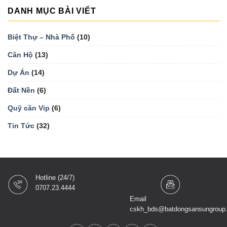
DANH MỤC BÀI VIẾT
Biệt Thự – Nhà Phố
(10)
Căn Hộ
(13)
Dự Án
(14)
Đất Nền
(6)
Quỹ căn Vip
(6)
Tin Tức
(32)
Hotline (24/7)
0707.23.4444
Email
cskh_bds@batdongsansungroup