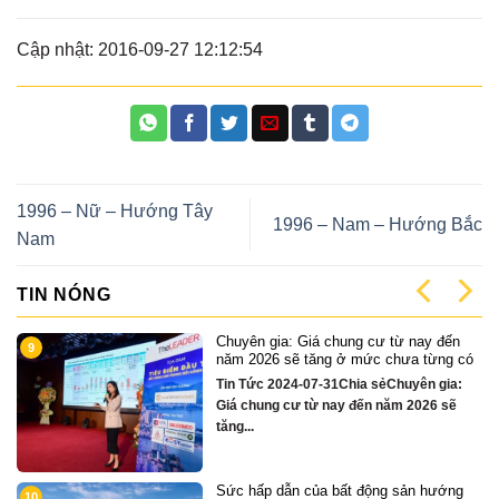
Cập nhật: 2016-09-27 12:12:54
1996 – Nữ – Hướng Tây
1996 – Nam – Hướng Bắc
Nam
TIN NÓNG
n
Cặp Nhà phố sát sông Sonata 3 tầng
1
 có
chỉ hơn 16 tỷ
:
Quỹ căn VipTin Tức 2024-12-13Chia
ẽ
sẻCặp nhà phố 3 tầng sát sông Hàn Đà
Nẵng....
g
Chỉ hơn 16 tỷ – nhà phố 3 tầng bên
2