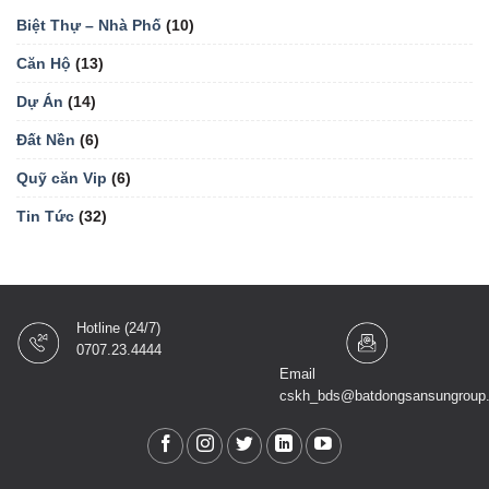
Biệt Thự – Nhà Phố
(10)
Căn Hộ
(13)
Dự Án
(14)
Đất Nền
(6)
Quỹ căn Vip
(6)
Tin Tức
(32)
Hotline (24/7)
0707.23.4444
Email
cskh_bds@batdongsansungroup