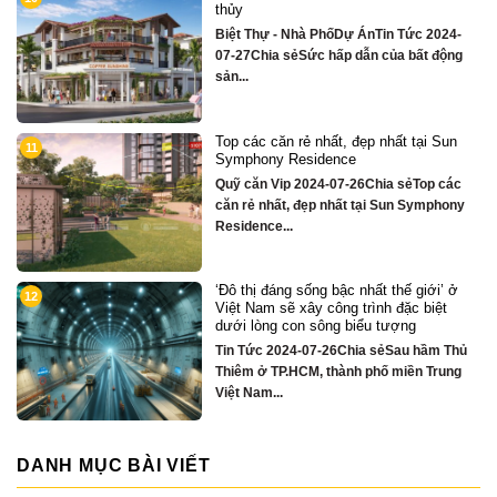
sông Hàn sở hữu tiện ích biệt thự trăm
tỷ
4-
Quỹ căn VipTin Tức 2024-09-05Chia sẻ
ng
Chỉ hơn 16 tỷ – nhà phố 3 tầng...
n
Biệt thự song lập mặt sông Hàn, trung
3
tâm Đà Nẵng ngay khán đài xem pháo
hoa DIFF
ác
Quỹ căn VipTin Tức 2024-08-28Chia
ny
sẻCHỈ DUY NHẤT 16 CĂN BIỆT THỰ 3
TẦNG MẶT...
ở
Nhà phố bên sông Hàn, ngay sát toà
4
căn hộ cao cấp S3 gần ngay mặt sông
Quỹ căn VipTin Tức 2024-08-28Chia
hủ
sẻNHÀ PHỐ BÊN SÔNG HÀN
ng
TOWNHOUSE KINH DOANH THƯƠNG
MẠI...
DANH MỤC BÀI VIẾT