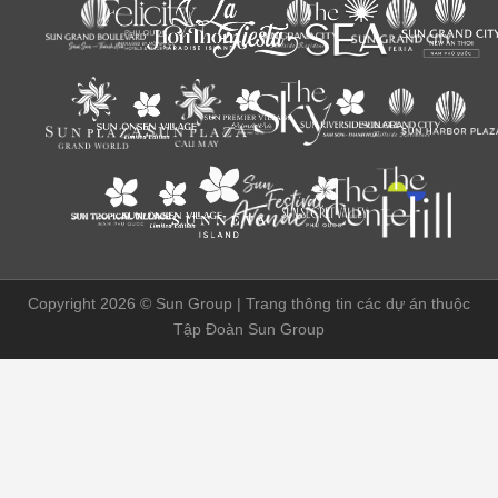
Copyright 2026 ©
Sun Group | Trang thông tin các dự án thuộc
Tập Đoàn Sun Group