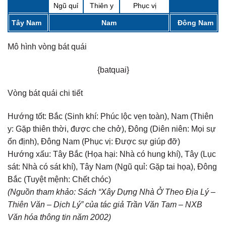
Ngũ quỉ
Thiên y
Phục vị
Tây Nam
Nam
Đông Nam
Mô hình vòng bát quái
{batquai}
Vòng bát quái chi tiết
Hướng tốt:
Bắc (Sinh khí: Phúc lộc vẹn toàn), Nam (Thiên
y: Gặp thiên thời, được che chở), Đông (Diên niên: Mọi sự
ổn định), Đông Nam (Phục vị: Được sự giúp đỡ)
Hướng xấu:
Tây Bắc (Họa hại: Nhà có hung khí), Tây (Lục
sát: Nhà có sát khí), Tây Nam (Ngũ quỉ: Gặp tai họa), Đông
Bắc (Tuyệt mệnh: Chết chóc)
(Nguồn tham khảo: Sách “Xây Dựng Nhà Ở Theo Địa Lý –
Thiên Văn – Dịch Lý” của tác giả Trần Văn Tam – NXB
Văn hóa thông tin năm 2002)