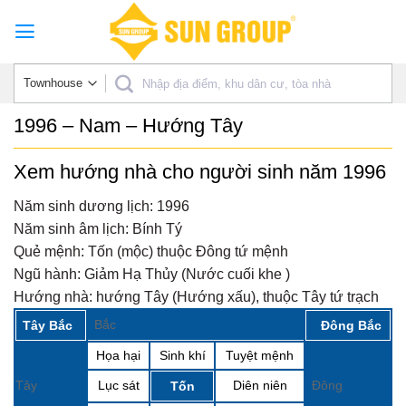
Skip
to
content
1996 – Nam – Hướng Tây
Xem hướng nhà cho người sinh năm 1996
Năm sinh dương lịch:
1996
Năm sinh âm lịch:
Bính Tý
Quẻ mệnh:
Tốn (mộc) thuộc Đông tứ mệnh
Ngũ hành:
Giảm Hạ Thủy (Nước cuối khe )
Hướng nhà:
hướng Tây (Hướng xấu), thuộc Tây tứ trạch
Bắc
Tây Bắc
Đông Bắc
Họa hại
Sinh khí
Tuyệt mệnh
Tây
Lục sát
Diên niên
Đông
Tốn