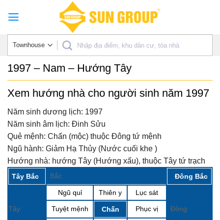
Skip
to
content
1997 – Nam – Hướng Tây
Xem hướng nhà cho người sinh năm 1997
Năm sinh dương lịch:
1997
Năm sinh âm lịch:
Đinh Sửu
Quẻ mệnh:
Chấn (mộc) thuộc Đông tứ mệnh
Ngũ hành:
Giảm Hạ Thủy (Nước cuối khe )
Hướng nhà:
hướng Tây (Hướng xấu), thuộc Tây tứ trạch
Bắc
Tây Bắc
Đông Bắc
Ngũ quỉ
Thiên y
Lục sát
Tây
Tuyệt mệnh
Phục vị
Đông
Chấn