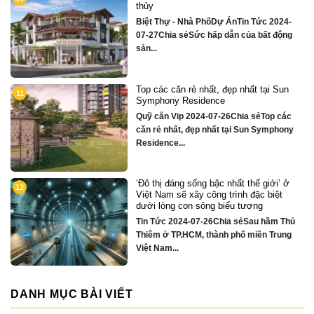
sông Hàn sở 
tỷ
ự - Nhà PhốDự ÁnTin Tức 2024-
Quỹ căn VipT
ia sẻSức hấp dẫn của bất động
Chỉ hơn 16 tỷ
 căn rẻ nhất, đẹp nhất tại Sun
Biệt thự son
3
ny Residence
tâm Đà Nẵng
hoa DIFF
 Vip 2024-07-26Chia sẻTop các
Quỹ căn VipT
nhất, đẹp nhất tại Sun Symphony
sẻCHỈ DUY N
ce...
TẦNG MẶT...
 đáng sống bậc nhất thế giới’ ở
Nhà phố bên 
4
m sẽ xây công trình đặc biệt
căn hộ cao 
ng con sông biểu tượng
Quỹ căn VipT
 2024-07-26Chia sẻSau hầm Thủ
sẻNHÀ PHỐ
 TP.HCM, thành phố miền Trung
TOWNHOUSE
...
MẠI...
DANH MỤC BÀI VIẾT