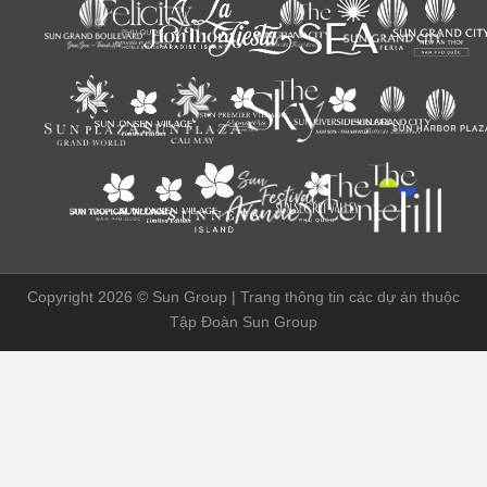
Copyright 2026 ©
Sun Group | Trang thông tin các dự án thuộc
Tập Đoàn Sun Group