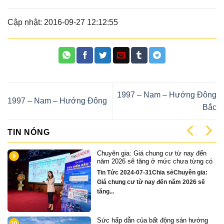
Cập nhật: 2016-09-27 12:12:55
1997 – Nam – Hướng Đông
1997 – Nam – Hướng Đông
Bắc
TIN NÓNG
gia: Giá chung cư từ nay đến
Cặp Nhà phố 
1
26 sẽ tăng ở mức chưa từng có
chỉ hơn 16 t
 2024-07-31Chia sẻChuyên gia:
Quỹ căn VipT
ng cư từ nay đến năm 2026 sẽ
sẻCặp nhà ph
Nẵng....
p dẫn của bất động sản hướng
Chỉ hơn 16 t
2