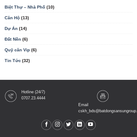
Biệt Thự – Nhà Phố
(10)
Căn Hộ
(13)
Dự Án
(14)
Đất Nền
(6)
Quỹ căn Vip
(6)
Tin Tức
(32)
Hotline (24/7)
0707.23.4444
Email
cskh_bds@batdongsansungroup