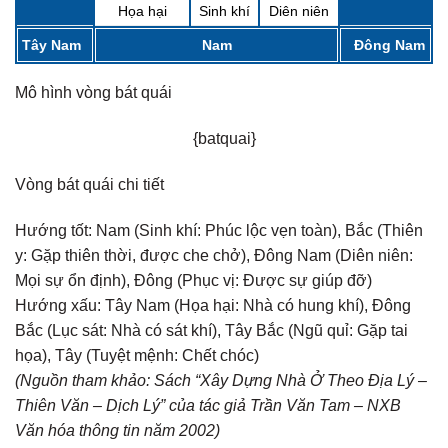
Họa hại
Sinh khí
Diên niên
Tây Nam
Nam
Đông Nam
Mô hình vòng bát quái
{batquai}
Vòng bát quái chi tiết
Hướng tốt:
Nam (Sinh khí: Phúc lộc vẹn toàn), Bắc (Thiên
y: Gặp thiên thời, được che chở), Đông Nam (Diên niên:
Mọi sự ổn định), Đông (Phục vị: Được sự giúp đỡ)
Hướng xấu:
Tây Nam (Họa hại: Nhà có hung khí), Đông
Bắc (Lục sát: Nhà có sát khí), Tây Bắc (Ngũ quỉ: Gặp tai
họa), Tây (Tuyệt mệnh: Chết chóc)
(Nguồn tham khảo: Sách “Xây Dựng Nhà Ở Theo Địa Lý –
Thiên Văn – Dịch Lý” của tác giả Trần Văn Tam – NXB
Văn hóa thông tin năm 2002)