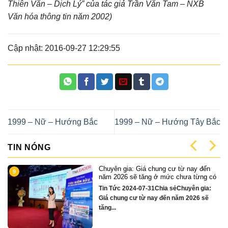
Thiên Văn – Dịch Lý” của tác giả Trần Văn Tam – NXB
Văn hóa thông tin năm 2002)
Cập nhật: 2016-09-27 12:29:55
1999 – Nữ – Hướng Bắc
1999 – Nữ – Hướng Tây Bắc
TIN NÓNG
n
Cặp Nhà phố sát sông Sonata 3 tầng
1
 có
chỉ hơn 16 tỷ
a:
Quỹ căn VipTin Tức 2024-12-13Chia
ẽ
sẻCặp nhà phố 3 tầng sát sông Hàn Đà
Nẵng....