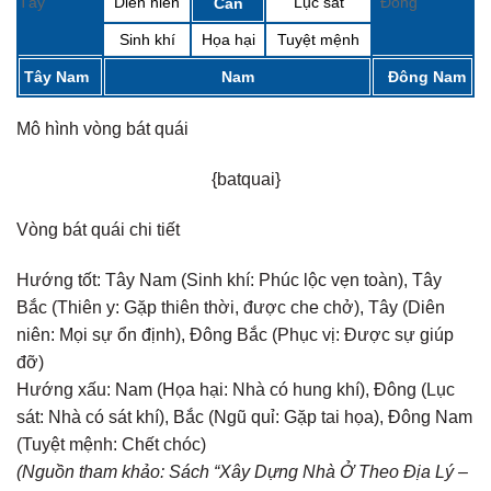
Tây
Diên niên
Lục sát
Đông
Cấn
Sinh khí
Họa hại
Tuyệt mệnh
Tây Nam
Nam
Đông Nam
Mô hình vòng bát quái
{batquai}
Vòng bát quái chi tiết
Hướng tốt:
Tây Nam (Sinh khí: Phúc lộc vẹn toàn), Tây
Bắc (Thiên y: Gặp thiên thời, được che chở), Tây (Diên
niên: Mọi sự ổn định), Đông Bắc (Phục vị: Được sự giúp
đỡ)
Hướng xấu:
Nam (Họa hại: Nhà có hung khí), Đông (Lục
sát: Nhà có sát khí), Bắc (Ngũ quỉ: Gặp tai họa), Đông Nam
(Tuyệt mệnh: Chết chóc)
(Nguồn tham khảo: Sách “Xây Dựng Nhà Ở Theo Địa Lý –