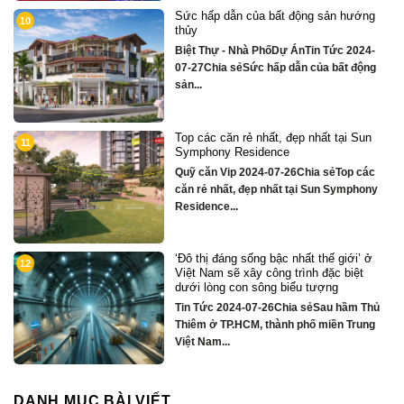
ng
Chỉ hơn 16 tỷ – nhà phố 3 tầng bên
2
sông Hàn sở hữu tiện ích biệt thự trăm
tỷ
4-
Quỹ căn VipTin Tức 2024-09-05Chia sẻ
ng
Chỉ hơn 16 tỷ – nhà phố 3 tầng...
n
Biệt thự song lập mặt sông Hàn, trung
3
tâm Đà Nẵng ngay khán đài xem pháo
hoa DIFF
ác
Quỹ căn VipTin Tức 2024-08-28Chia
ny
sẻCHỈ DUY NHẤT 16 CĂN BIỆT THỰ 3
TẦNG MẶT...
ở
Nhà phố bên sông Hàn, ngay sát toà
4
căn hộ cao cấp S3 gần ngay mặt sông
Quỹ căn VipTin Tức 2024-08-28Chia
Thủ
sẻNHÀ PHỐ BÊN SÔNG HÀN
ng
TOWNHOUSE KINH DOANH THƯƠNG
MẠI...
DANH MỤC BÀI VIẾT