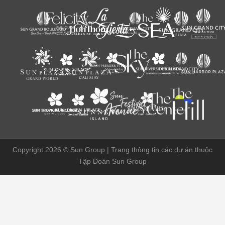
Copyright 2026 ©
Sun Group | Trang thông tin các dự án thuộc
Tập Đoàn Sun Group