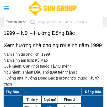
Skip
to
content
1999 – Nữ – Hướng Đông Bắc
Xem hướng nhà cho người sinh năm 1999
Năm sinh dương lịch:
1999
Năm sinh âm lịch:
Kỷ Mão
Quẻ mệnh:
Cấn (thổ) thuộc Tây tứ mệnh
Ngũ hành:
Thành Đầu Thổ (Đất trên thành )
Hướng nhà:
hướng Đông Bắc (Hướng tốt), thuộc Tây tứ
trạch
Bắc
Tây Bắc
Đông Bắc
Thiên y
Ngũ quỉ
Phục vị