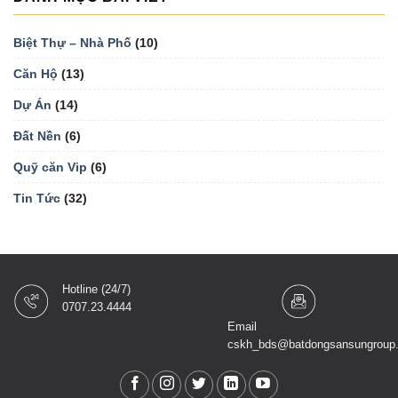
Biệt Thự – Nhà Phố
(10)
Căn Hộ
(13)
Dự Án
(14)
Đất Nền
(6)
Quỹ căn Vip
(6)
Tin Tức
(32)
Hotline (24/7)
0707.23.4444
Email
cskh_bds@batdongsansungroup