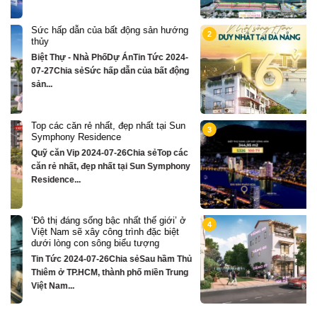
g
Chỉ hơn 16 tỷ – nhà phố 3 tầng bên
2
sông Hàn sở hữu tiện ích biệt thự trăm
tỷ
-
Quỹ căn VipTin Tức 2024-09-05Chia sẻ
g
Chỉ hơn 16 tỷ – nhà phố 3 tầng...
n
Biệt thự song lập mặt sông Hàn, trung
3
tâm Đà Nẵng ngay khán đài xem pháo
hoa DIFF
c
Quỹ căn VipTin Tức 2024-08-28Chia
ny
sẻCHỈ DUY NHẤT 16 CĂN BIỆT THỰ 3
TẦNG MẶT...
ở
Nhà phố bên sông Hàn, ngay sát toà
4
căn hộ cao cấp S3 gần ngay mặt sông
Quỹ căn VipTin Tức 2024-08-28Chia
hủ
sẻNHÀ PHỐ BÊN SÔNG HÀN
g
TOWNHOUSE KINH DOANH THƯƠNG
MẠI...