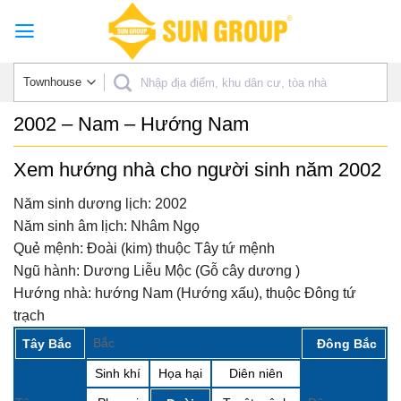
Skip
to
content
2002 – Nam – Hướng Nam
Xem hướng nhà cho người sinh năm 2002
Năm sinh dương lịch:
2002
Năm sinh âm lịch:
Nhâm Ngọ
Quẻ mệnh:
Đoài (kim) thuộc Tây tứ mệnh
Ngũ hành:
Dương Liễu Mộc (Gỗ cây dương )
Hướng nhà:
hướng Nam (Hướng xấu), thuộc Đông tứ
trạch
Bắc
Tây Bắc
Đông Bắc
Sinh khí
Họa hại
Diên niên