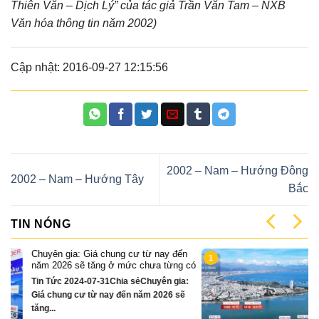
Thiên Văn – Dịch Lý” của tác giả Trần Văn Tam – NXB
Văn hóa thông tin năm 2002)
Cập nhật: 2016-09-27 12:15:56
2002 – Nam – Hướng Đông
2002 – Nam – Hướng Tây
Bắc
TIN NÓNG
n
Cặp Nhà phố sát sông Sonata 3 tầng
1
 có
chỉ hơn 16 tỷ
:
Quỹ căn VipTin Tức 2024-12-13Chia
sẻCặp nhà phố 3 tầng sát sông Hàn Đà
Nẵng....