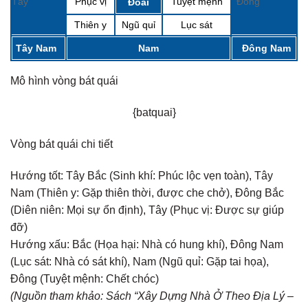
Tây
Phục vị
Tuyệt mệnh
Đông
Đoài
Thiên y
Ngũ quỉ
Lục sát
Tây Nam
Nam
Đông Nam
Mô hình vòng bát quái
{batquai}
Vòng bát quái chi tiết
Hướng tốt:
Tây Bắc (Sinh khí: Phúc lộc vẹn toàn), Tây
Nam (Thiên y: Gặp thiên thời, được che chở), Đông Bắc
(Diên niên: Mọi sự ổn định), Tây (Phục vị: Được sự giúp
đỡ)
Hướng xấu:
Bắc (Họa hại: Nhà có hung khí), Đông Nam
(Lục sát: Nhà có sát khí), Nam (Ngũ quỉ: Gặp tai họa),
Đông (Tuyệt mệnh: Chết chóc)
(Nguồn tham khảo: Sách “Xây Dựng Nhà Ở Theo Địa Lý –