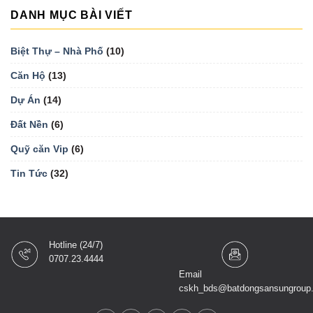
DANH MỤC BÀI VIẾT
Biệt Thự – Nhà Phố
(10)
Căn Hộ
(13)
Dự Án
(14)
Đất Nền
(6)
Quỹ căn Vip
(6)
Tin Tức
(32)
Hotline (24/7)
0707.23.4444
Email
cskh_bds@batdongsansungroup