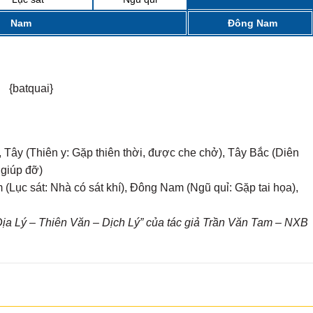
MẠI...
Nam
Đông Nam
{batquai}
 Tây (Thiên y: Gặp thiên thời, được che chở), Tây Bắc (Diên
 giúp đỡ)
(Lục sát: Nhà có sát khí), Đông Nam (Ngũ quỉ: Gặp tai họa),
a Lý – Thiên Văn – Dịch Lý” của tác giả Trần Văn Tam – NXB