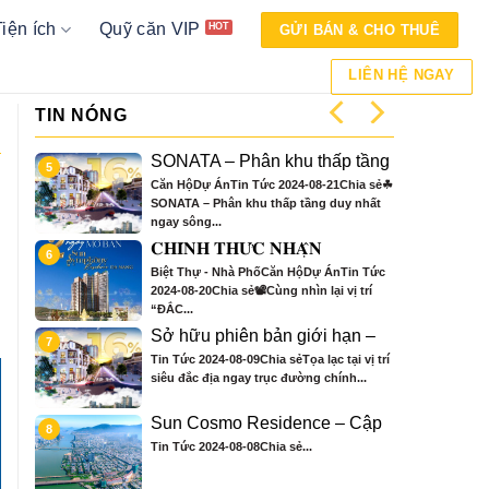
Tiện ích
Quỹ căn VIP
GỬI BÁN & CHO THUÊ
LIÊN HỆ NGAY
TIN NÓNG
ata
SONATA – Phân khu thấp tầng
5
9
duy nhất ngay sông đồng bộ
Căn HộDự ÁnTin Tức 2024-08-21Chia sẻ☘
đẳng cấp và khác biệt, GIÁ TRỊ
 Đà
SONATA – Phân khu thấp tầng duy nhất
TRUYỀN ĐỜI.
ngay sông...
tầng
𝐂𝐇𝐈́𝐍𝐇 𝐓𝐇𝐔̛́𝐂 𝐍𝐇𝐀̣̂𝐍
6
10
ích
𝐁𝐎𝐎𝐊𝐈𝐍𝐆 𝐓𝐎𝐀̀ 𝐒𝟑 – 𝐒𝐔𝐍
 sẻ
Biệt Thự - Nhà PhốCăn HộDự ÁnTin Tức
𝐒𝐘𝐌𝐏𝐇𝐎𝐍𝐘 𝐑𝐄𝐒𝐈𝐃𝐄𝐍𝐂𝐄
2024-08-20Chia sẻ📽Cùng nhìn lại vị trí
𝐕𝐎̛́𝐈 𝐍𝐇𝐈𝐄̂̀𝐔 𝐔̛𝐔 Đ𝐀̃𝐈 Đ𝐀̣̆𝐂
“ĐẮC...
𝐁𝐈𝐄̣̂𝐓 𝐂𝐇𝐈̉ 𝐂𝐎́ 𝐓𝐑𝐎𝐍𝐆
𝐓𝐇𝐀́𝐍𝐆 𝟖
Sở hữu phiên bản giới hạn –
7
11
gay
Nhà phố bên sông Hàn Sun
 sẻCHỈ
Tin Tức 2024-08-09Chia sẻTọa lạc tại vị trí
FF
Group Đà Nẵng
NG
siêu đắc địa ngay trục đường chính...
gay
Sun Cosmo Residence – Cập
8
12
 gần
nhật tiến độ ngày 06-08-2024
Tin Tức 2024-08-08Chia sẻ...
NG