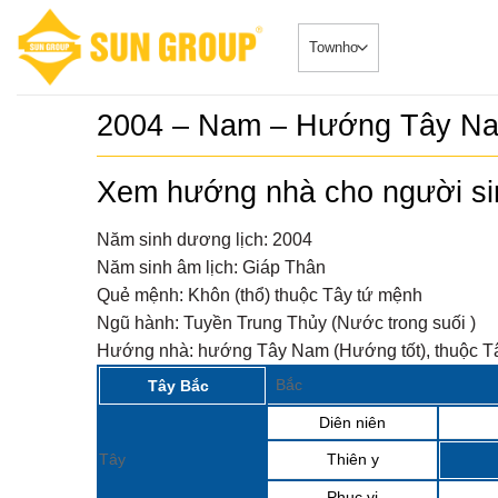
Skip
to
content
2004 – Nam – Hướng Tây N
Xem hướng nhà cho người s
Năm sinh dương lịch:
2004
Năm sinh âm lịch:
Giáp Thân
Quẻ mệnh:
Khôn (thổ) thuộc Tây tứ mệnh
Ngũ hành:
Tuyền Trung Thủy (Nước trong suối )
Hướng nhà:
hướng Tây Nam (Hướng tốt), thuộc Tâ
Bắc
Tây Bắc
Diên niên
Tây
Thiên y
Phục vị