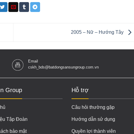
2005 – Nữ – Hướng Tây
Email
cskh_bds@batdongsansungroup.com.vn
n Group
Hỗ trợ
chủ
Câu hỏi thường gặp
iệu Tập Đoàn
Hướng dẫn sử dụng
sách bảo mật
Quyền lợi thành viên