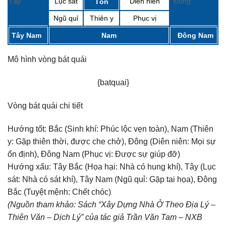
Tây
Lục sát
Diên niên
Đông
Tốn
Ngũ quỉ
Thiên y
Phục vị
Tây Nam
Nam
Đông Nam
Mô hình vòng bát quái
{batquai}
Vòng bát quái chi tiết
Hướng tốt:
Bắc (Sinh khí: Phúc lộc vẹn toàn), Nam (Thiên
y: Gặp thiên thời, được che chở), Đông (Diên niên: Mọi sự
ổn định), Đông Nam (Phục vị: Được sự giúp đỡ)
Hướng xấu:
Tây Bắc (Họa hại: Nhà có hung khí), Tây (Lục
sát: Nhà có sát khí), Tây Nam (Ngũ quỉ: Gặp tai họa), Đông
Bắc (Tuyệt mệnh: Chết chóc)
(Nguồn tham khảo: Sách “Xây Dựng Nhà Ở Theo Địa Lý –
Thiên Văn – Dịch Lý” của tác giả Trần Văn Tam – NXB