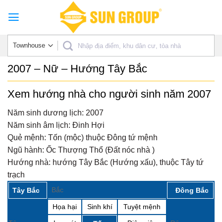
Skip
to
content
2007 – Nữ – Hướng Tây Bắc
Xem hướng nhà cho người sinh năm 2007
Năm sinh dương lịch:
2007
Năm sinh âm lịch:
Đinh Hợi
Quẻ mệnh:
Tốn (mộc) thuộc Đông tứ mệnh
Ngũ hành:
Ốc Thượng Thổ (Đất nóc nhà )
Hướng nhà:
hướng Tây Bắc (Hướng xấu), thuộc Tây tứ
trạch
Bắc
Tây Bắc
Đông Bắc
Họa hại
Sinh khí
Tuyệt mệnh