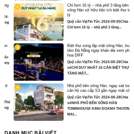
Chỉ hơn 16 tỷ – nhà phố 3 tầng bên
2
sông Hàn sở hữu tiện ích biệt thự trăm
tỷ
Quỹ căn VipTin Tức 2024-09-05Chia sẻ
Chỉ hơn 16 tỷ – nhà phố 3 tầng...
Biệt thự song lập mặt sông Hàn, trung
3
tâm Đà Nẵng ngay khán đài xem pháo
hoa DIFF
Quỹ căn VipTin Tức 2024-08-28Chia
y
sẻCHỈ DUY NHẤT 16 CĂN BIỆT THỰ 3
TẦNG MẶT...
Nhà phố bên sông Hàn, ngay sát toà
4
căn hộ cao cấp S3 gần ngay mặt sông
Quỹ căn VipTin Tức 2024-08-28Chia
ủ
sẻNHÀ PHỐ BÊN SÔNG HÀN
TOWNHOUSE KINH DOANH THƯƠNG
MẠI...
DANH MỤC BÀI VIẾT