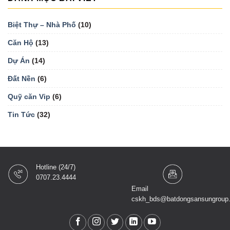
Biệt Thự – Nhà Phố
(10)
Căn Hộ
(13)
Dự Án
(14)
Đất Nền
(6)
Quỹ căn Vip
(6)
Tin Tức
(32)
Hotline (24/7)
0707.23.4444
Email
cskh_bds@batdongsansungroup