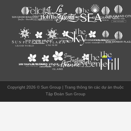
Copyright 2026 ©
Sun Group | Trang thông tin các dự án thuộc
Tập Đoàn Sun Group