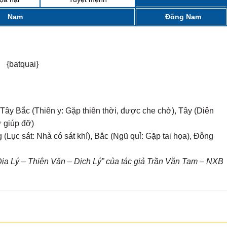
Nam
Đông Nam
{batquai}
Tây Bắc (Thiên y: Gặp thiên thời, được che chở), Tây (Diên
ự giúp đỡ)
(Lục sát: Nhà có sát khí), Bắc (Ngũ quỉ: Gặp tai họa), Đông
a Lý – Thiên Văn – Dịch Lý” của tác giả Trần Văn Tam – NXB