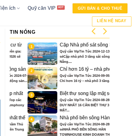
Tiện ích
Quỹ căn VIP
GỬI BÁN & CHO THUÊ
LIÊN HỆ NGAY
TIN NÓNG
từ
Cặp Nhà phố sát sông Sonata
1
 ở
3 tầng chỉ hơn 16 tỷ
ia:
Quỹ căn VipTin Tức 2024-12-13Chia
sẽ
sẻCặp nhà phố 3 tầng sát sông Hàn Đà
Nẵng....
 sản
Chỉ hơn 16 tỷ – nhà phố 3 tầng
2
bên sông Hàn sở hữu tiện ích
24-07-
Quỹ căn VipTin Tức 2024-09-05Chia sẻ
biệt thự trăm tỷ
sản...
Chỉ hơn 16 tỷ – nhà phố 3 tầng...
hất
Biệt thự song lập mặt sông
3
nce
Hàn, trung tâm Đà Nẵng ngay
các
Quỹ căn VipTin Tức 2024-08-28Chia sẻCHỈ
khán đài xem pháo hoa DIFF
hony
DUY NHẤT 16 CĂN BIỆT THỰ 3 TẦNG
MẶT...
 thế
Nhà phố bên sông Hàn, ngay
4
ông
sát toà căn hộ cao cấp S3 gần
 Thủ
Quỹ căn VipTin Tức 2024-08-28Chia
n
ngay mặt sông
rung
sẻNHÀ PHỐ BÊN SÔNG HÀN
TOWNHOUSE KINH DOANH THƯƠNG