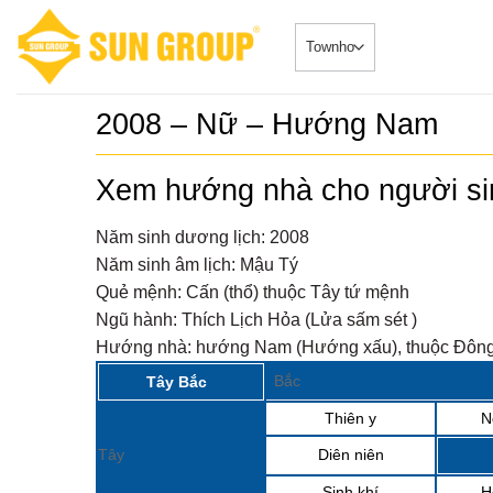
Skip
to
content
2008 – Nữ – Hướng Nam
SONATA –
5
duy nhất 
Xem hướng nhà cho người s
Căn HộDự Án
đẳng cấp 
SONATA – Phâ
TRUYỀN 
ngay sông...
Năm sinh dương lịch:
2008
𝐂𝐇𝐈́𝐍𝐇 𝐓
6
Năm sinh âm lịch:
Mậu Tý
𝐁𝐎𝐎𝐊𝐈𝐍
Biệt Thự - 
𝐒𝐘𝐌𝐏𝐇𝐎
Quẻ mệnh:
Cấn (thổ) thuộc Tây tứ mệnh
2024-08-20Chi
𝐕𝐎̛́𝐈 𝐍𝐇𝐈
“ĐẮC...
Ngũ hành:
Thích Lịch Hỏa (Lửa sấm sét )
𝐁𝐈𝐄̣̂𝐓 𝐂𝐇
𝐓𝐇𝐀́𝐍𝐆 𝟖
Sở hữu ph
7
Hướng nhà:
hướng Nam (Hướng xấu), thuộc Đông 
Nhà phố 
Tin Tức 2024-
Group Đà
Bắc
Tây Bắc
siêu đắc địa 
Thiên y
N
Sun Cosm
8
nhật tiến
Tin Tức 2024-
Tây
Diên niên
Sinh khí
H