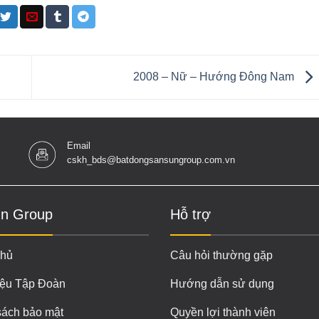
2008 – Nữ – Hướng Đông Nam
Email
cskh_bds@batdongsansungroup.com.vn
n Group
Hỗ trợ
chủ
Câu hỏi thường gặp
iệu Tập Đoàn
Hướng dẫn sử dụng
sách bảo mật
Quyền lợi thành viên