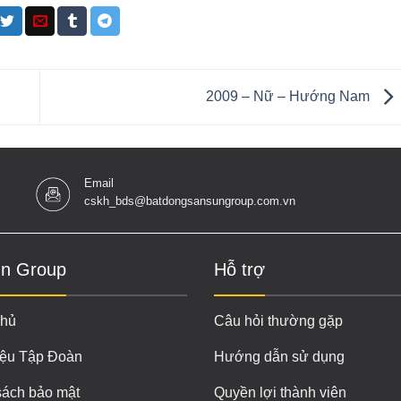
2009 – Nữ – Hướng Nam
Email
cskh_bds@batdongsansungroup.com.vn
n Group
Hỗ trợ
chủ
Câu hỏi thường gặp
iệu Tập Đoàn
Hướng dẫn sử dụng
sách bảo mật
Quyền lợi thành viên