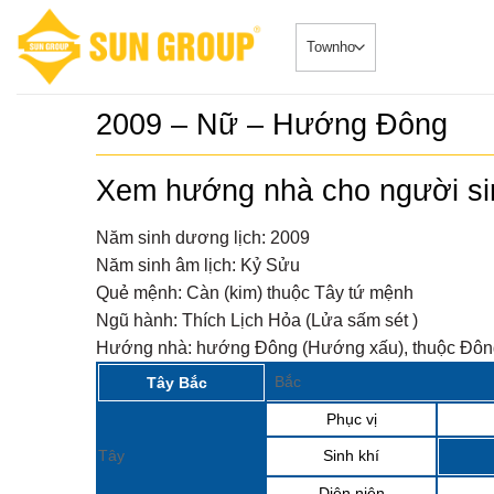
Skip
to
content
2009 – Nữ – Hướng Đông
SONATA –
5
duy nhất
Xem hướng nhà cho người s
Căn HộDự Án
đẳng cấp 
SONATA – Ph
TRUYỀN 
ngay sông...
Năm sinh dương lịch:
2009
𝐂𝐇𝐈́𝐍𝐇 𝐓
6
Năm sinh âm lịch:
Kỷ Sửu
𝐁𝐎𝐎𝐊𝐈𝐍
Biệt Thự - 
𝐒𝐘𝐌𝐏𝐇𝐎
Quẻ mệnh:
Càn (kim) thuộc Tây tứ mệnh
2024-08-20Chi
𝐕𝐎̛́𝐈 𝐍𝐇𝐈
“ĐẮC...
Ngũ hành:
Thích Lịch Hỏa (Lửa sấm sét )
𝐁𝐈𝐄̣̂𝐓 𝐂
𝐓𝐇𝐀́𝐍𝐆 
Sở hữu p
7
Hướng nhà:
hướng Đông (Hướng xấu), thuộc Đông
Nhà phố 
Tin Tức 2024-
Group Đ
Bắc
Tây Bắc
siêu đắc địa
Phục vị
Sun Cosm
8
nhật tiến
Tin Tức 2024
Tây
Sinh khí
Diên niên