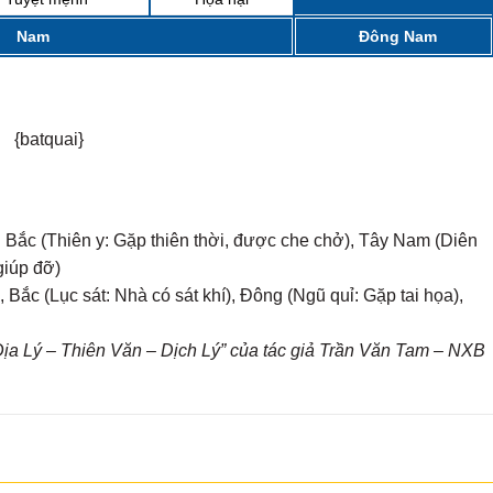
Nam
Đông Nam
{batquai}
g Bắc (Thiên y: Gặp thiên thời, được che chở), Tây Nam (Diên
giúp đỡ)
Bắc (Lục sát: Nhà có sát khí), Đông (Ngũ quỉ: Gặp tai họa),
a Lý – Thiên Văn – Dịch Lý” của tác giả Trần Văn Tam – NXB