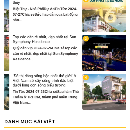
sông Hàn sở hữu tiện ích biệt thự trăm
tỷ
-
Quỹ căn VipTin Tức 2024-09-05Chia sẻ
g
Chỉ hơn 16 tỷ – nhà phố 3 tầng...
n
Biệt thự song lập mặt sông Hàn, trung
3
tâm Đà Nẵng ngay khán đài xem pháo
hoa DIFF
c
Quỹ căn VipTin Tức 2024-08-28Chia
ny
sẻCHỈ DUY NHẤT 16 CĂN BIỆT THỰ 3
TẦNG MẶT...
ở
Nhà phố bên sông Hàn, ngay sát toà
4
căn hộ cao cấp S3 gần ngay mặt sông
Quỹ căn VipTin Tức 2024-08-28Chia
hủ
sẻNHÀ PHỐ BÊN SÔNG HÀN
g
TOWNHOUSE KINH DOANH THƯƠNG
MẠI...
DANH MỤC BÀI VIẾT