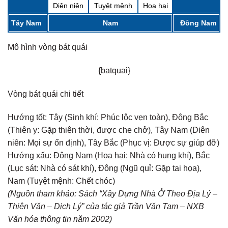
Diên niên
Tuyệt mệnh
Họa hại
Tây Nam
Nam
Đông Nam
Mô hình vòng bát quái
{batquai}
Vòng bát quái chi tiết
Hướng tốt:
Tây (Sinh khí: Phúc lộc vẹn toàn), Đông Bắc
(Thiên y: Gặp thiên thời, được che chở), Tây Nam (Diên
niên: Mọi sự ổn định), Tây Bắc (Phục vị: Được sự giúp đỡ)
Hướng xấu:
Đông Nam (Họa hại: Nhà có hung khí), Bắc
(Lục sát: Nhà có sát khí), Đông (Ngũ quỉ: Gặp tai họa),
Nam (Tuyệt mệnh: Chết chóc)
(Nguồn tham khảo: Sách “Xây Dựng Nhà Ở Theo Địa Lý –
Thiên Văn – Dịch Lý” của tác giả Trần Văn Tam – NXB
Văn hóa thông tin năm 2002)