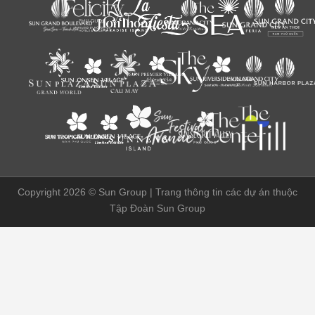
Copyright 2026 ©
Sun Group | Trang thông tin các dự án thuộc
Tập Đoàn Sun Group