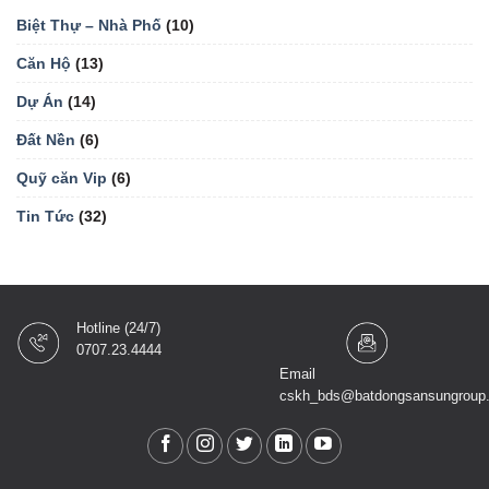
Biệt Thự – Nhà Phố
(10)
Căn Hộ
(13)
Dự Án
(14)
Đất Nền
(6)
Quỹ căn Vip
(6)
Tin Tức
(32)
Hotline (24/7)
0707.23.4444
Email
cskh_bds@batdongsansungroup