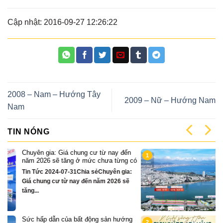
Cập nhật: 2016-09-27 12:26:22
2008 – Nam – Hướng Tây
2009 – Nữ – Hướng Nam
Nam
TIN NÓNG
n
Cặp Nhà phố sát sông Sonata 3 tầng
1
 có
chỉ hơn 16 tỷ
:
Quỹ căn VipTin Tức 2024-12-13Chia
sẻCặp nhà phố 3 tầng sát sông Hàn Đà
Nẵng....
g
Chỉ hơn 16 tỷ – nhà phố 3 tầng bên
2