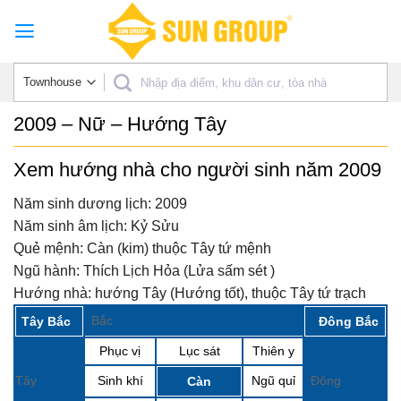
Skip
to
content
2009 – Nữ – Hướng Tây
Xem hướng nhà cho người sinh năm 2009
Năm sinh dương lịch:
2009
Năm sinh âm lịch:
Kỷ Sửu
Quẻ mệnh:
Càn (kim) thuộc Tây tứ mệnh
Ngũ hành:
Thích Lịch Hỏa (Lửa sấm sét )
Hướng nhà:
hướng Tây (Hướng tốt), thuộc Tây tứ trạch
Bắc
Tây Bắc
Đông Bắc
Phục vị
Lục sát
Thiên y
Tây
Sinh khí
Ngũ quỉ
Đông
Càn