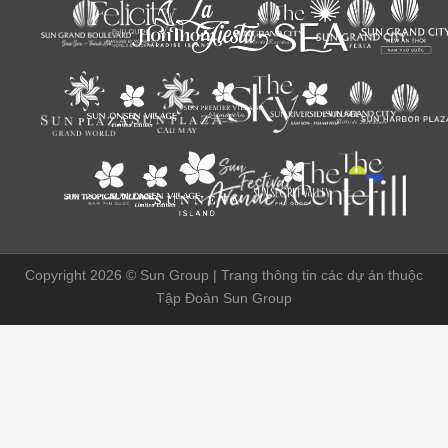
Copyright 2026 ©
Sun Group | Trang thông tin các dự án thuộc
Tập Đoàn Sun Group