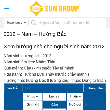
Skip
to
content
2012 – Nam – Hướng Bắc
Xem hướng nhà cho người sinh năm 2012
Năm sinh dương lịch:
2012
Năm sinh âm lịch:
Nhâm Thìn
Quẻ mệnh:
Càn (kim) thuộc Tây tứ mệnh
Ngũ hành:
Trường Lưu Thủy (Nước chảy mạnh )
Hướng nhà:
hướng Bắc (Hướng xấu), thuộc Đông tứ trạch
Bắc
Tây Bắc
Đông Bắc
Phục vị
Lục sát
Thiên y
Tây
Sinh khí
Ngũ quỉ
Đông
Càn