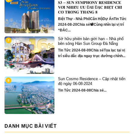
m
𝐒𝟑 – 𝐒𝐔𝐍 𝐒𝐘𝐌𝐏𝐇𝐎𝐍𝐘 𝐑𝐄𝐒𝐈𝐃𝐄𝐍𝐂𝐄
𝐕𝐎̛́𝐈 𝐍𝐇𝐈𝐄̂̀𝐔 𝐔̛𝐔 Đ𝐀̃𝐈 Đ𝐀̣̆𝐂 𝐁𝐈𝐄̣̂𝐓 𝐂𝐇𝐈̉
𝐂𝐎́ 𝐓𝐑𝐎𝐍𝐆 𝐓𝐇𝐀́𝐍𝐆 𝟖
Biệt Thự - Nhà PhốCăn HộDự ÁnTin Tức
2024-08-20Chia sẻ📽Cùng nhìn lại vị trí
“ĐẮC...
Sở hữu phiên bản giới hạn – Nhà phố
1
7
bên sông Hàn Sun Group Đà Nẵng
Tin Tức 2024-08-09Chia sẻTọa lạc tại vị
trí siêu đắc địa ngay trục đường chính...
Sun Cosmo Residence – Cập nhật tiến
1
8
g
độ ngày 06-08-2024
Tin Tức 2024-08-08Chia sẻ...
DANH MỤC BÀI VIẾT