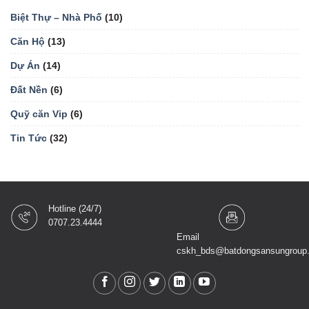
Biệt Thự – Nhà Phố
(10)
Căn Hộ
(13)
Dự Án
(14)
Đất Nền
(6)
Quỹ căn Vip
(6)
Tin Tức
(32)
Hotline (24/7)
0707.23.4444
Email
cskh_bds@batdongsansungroup