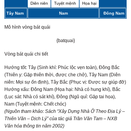
Diên niên
Tuyệt mệnh
Họa hại
Tây Nam
Nam
Đông Nam
Mô hình vòng bát quái
{batquai}
Vòng bát quái chi tiết
Hướng tốt:
Tây (Sinh khí: Phúc lộc vẹn toàn), Đông Bắc
(Thiên y: Gặp thiên thời, được che chở), Tây Nam (Diên
niên: Mọi sự ổn định), Tây Bắc (Phục vị: Được sự giúp đỡ)
Hướng xấu:
Đông Nam (Họa hại: Nhà có hung khí), Bắc
(Lục sát: Nhà có sát khí), Đông (Ngũ quỉ: Gặp tai họa),
Nam (Tuyệt mệnh: Chết chóc)
(Nguồn tham khảo: Sách “Xây Dựng Nhà Ở Theo Địa Lý –
Thiên Văn – Dịch Lý” của tác giả Trần Văn Tam – NXB
Văn hóa thông tin năm 2002)