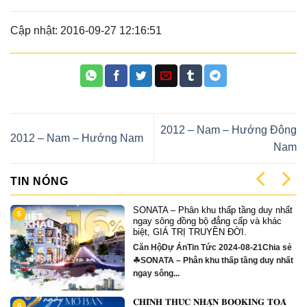
Cập nhật: 2016-09-27 12:16:51
2012 – Nam – Hướng Đông
2012 – Nam – Hướng Nam
Nam
TIN NÓNG
SONATA – Phân khu thấp tầng duy nhất
5
ngay sông đồng bộ đẳng cấp và khác
biệt, GIÁ TRỊ TRUYỀN ĐỜI.
Căn HộDự ÁnTin Tức 2024-08-21Chia sẻ
☘SONATA – Phân khu thấp tầng duy nhất
ngay sông...
𝐂𝐇𝐈́𝐍𝐇 𝐓𝐇𝐔̛́𝐂 𝐍𝐇𝐀̣̂𝐍 𝐁𝐎𝐎𝐊𝐈𝐍𝐆 𝐓𝐎𝐀̀
6
1