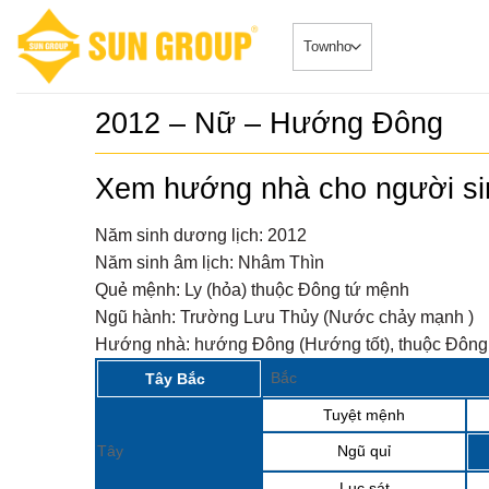
Skip
to
content
2012 – Nữ – Hướng Đông
SONATA –
5
duy nhất 
Xem hướng nhà cho người s
Căn HộDự Án
đẳng cấp 
SONATA – Phâ
TRUYỀN 
ngay sông...
Năm sinh dương lịch:
2012
𝐂𝐇𝐈́𝐍𝐇 𝐓
6
Năm sinh âm lịch:
Nhâm Thìn
𝐁𝐎𝐎𝐊𝐈𝐍
Biệt Thự - 
𝐒𝐘𝐌𝐏𝐇𝐎
Quẻ mệnh:
Ly (hỏa) thuộc Đông tứ mệnh
2024-08-20Chi
𝐕𝐎̛́𝐈 𝐍𝐇𝐈
“ĐẮC...
Ngũ hành:
Trường Lưu Thủy (Nước chảy mạnh )
𝐁𝐈𝐄̣̂𝐓 𝐂𝐇
𝐓𝐇𝐀́𝐍𝐆 
Sở hữu ph
7
Hướng nhà:
hướng Đông (Hướng tốt), thuộc Đông 
Nhà phố 
Tin Tức 2024-
Group Đà
Bắc
Tây Bắc
siêu đắc địa 
Tuyệt mệnh
Sun Cosm
8
nhật tiến
Tin Tức 2024-
Tây
Ngũ quỉ
Lục sát