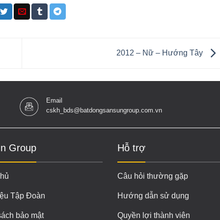
2012 – Nữ – Hướng Tây
Email
cskh_bds@batdongsansungroup.com.vn
n Group
Hỗ trợ
chủ
Câu hỏi thường gặp
iệu Tập Đoàn
Hướng dẫn sử dụng
sách bảo mật
Quyền lợi thành viên