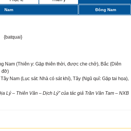
Nam
Đông Nam
{batquai}
ng Nam (Thiên y: Gặp thiên thời, được che chở), Bắc (Diên
p đỡ)
ây Nam (Lục sát: Nhà có sát khí), Tây (Ngũ quỉ: Gặp tai họa),
a Lý – Thiên Văn – Dịch Lý” của tác giả Trần Văn Tam – NXB