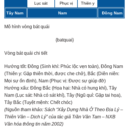
Lục sát
Phục vị
Thiên y
Tây Nam
Nam
Đông Nam
Mô hình vòng bát quái
{batquai}
Vòng bát quái chi tiết
Hướng tốt:
Đông (Sinh khí: Phúc lộc vẹn toàn), Đông Nam
(Thiên y: Gặp thiên thời, được che chở), Bắc (Diên niên:
Mọi sự ổn định), Nam (Phục vị: Được sự giúp đỡ)
Hướng xấu:
Đông Bắc (Họa hại: Nhà có hung khí), Tây
Nam (Lục sát: Nhà có sát khí), Tây (Ngũ quỉ: Gặp tai họa),
Tây Bắc (Tuyệt mệnh: Chết chóc)
(Nguồn tham khảo: Sách “Xây Dựng Nhà Ở Theo Địa Lý –
Thiên Văn – Dịch Lý” của tác giả Trần Văn Tam – NXB
Văn hóa thông tin năm 2002)