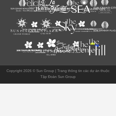
Copyright 2026 ©
Sun Group | Trang thông tin các dự án thuộc
Tập Đoàn Sun Group