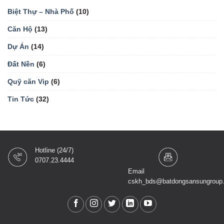
Biệt Thự – Nhà Phố
(10)
Căn Hộ
(13)
Dự Án
(14)
Đất Nền
(6)
Quỹ căn Vip
(6)
Tin Tức
(32)
Hotline (24/7)
0707.23.4444
Email
cskh_bds@batdongsansungroup