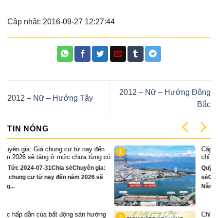
Cập nhật: 2016-09-27 12:27:44
2012 – Nữ – Hướng Đông
2012 – Nữ – Hướng Tây
Bắc
TIN NÓNG
n
Cặp Nhà phố sát sông Sonata 3 tầng
1
có
chỉ hơn 16 tỷ
:
Quỹ căn VipTin Tức 2024-12-13Chia
sẻCặp nhà phố 3 tầng sát sông Hàn Đà
Nẵng....
g
Chỉ hơn 16 tỷ – nhà phố 3 tầng bên
2