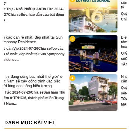
sông Hàn sở hữu tiện ích biệt thự trăm
tỷ
-
Quỹ căn VipTin Tức 2024-09-05Chia sẻ
g
Chỉ hơn 16 tỷ – nhà phố 3 tầng...
Biệt thự song lập mặt sông Hàn, trung
3
tâm Đà Nẵng ngay khán đài xem pháo
hoa DIFF
c
Quỹ căn VipTin Tức 2024-08-28Chia
ny
sẻCHỈ DUY NHẤT 16 CĂN BIỆT THỰ 3
TẦNG MẶT...
ở
Nhà phố bên sông Hàn, ngay sát toà
4
căn hộ cao cấp S3 gần ngay mặt sông
Quỹ căn VipTin Tức 2024-08-28Chia
hủ
sẻNHÀ PHỐ BÊN SÔNG HÀN
g
TOWNHOUSE KINH DOANH THƯƠNG
MẠI...
DANH MỤC BÀI VIẾT