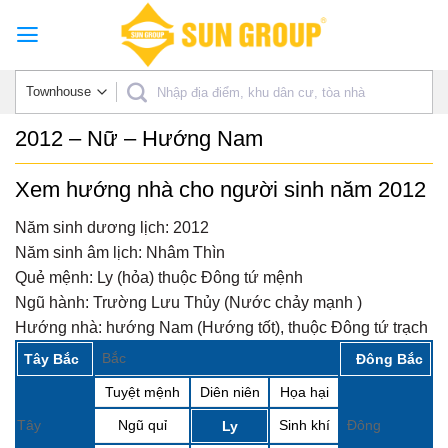
Skip
to
content
2012 – Nữ – Hướng Nam
Xem hướng nhà cho người sinh năm 2012
Năm sinh dương lịch:
2012
Năm sinh âm lịch:
Nhâm Thìn
Quẻ mệnh:
Ly (hỏa) thuộc Đông tứ mệnh
Ngũ hành:
Trường Lưu Thủy (Nước chảy mạnh )
Hướng nhà:
hướng Nam (Hướng tốt), thuộc Đông tứ trạch
Bắc
Tây Bắc
Đông Bắc
Tuyệt mệnh
Diên niên
Họa hại
Tây
Ngũ quỉ
Sinh khí
Đông
Ly