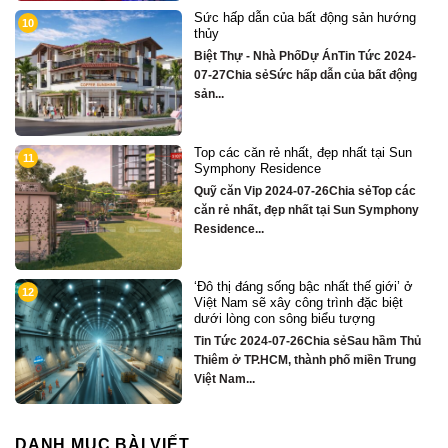
của bất động sản hướng
Chỉ hơn 16 tỷ – nh
2
sông Hàn sở hữu ti
tỷ
hà PhốDự ÁnTin Tức 2024-
Quỹ căn VipTin Tứ
Sức hấp dẫn của bất động
Chỉ hơn 16 tỷ – nhà 
ẻ nhất, đẹp nhất tại Sun
Biệt thự song lập 
3
sidence
tâm Đà Nẵng ngay
hoa DIFF
2024-07-26Chia sẻTop các
Quỹ căn VipTin Tứ
đẹp nhất tại Sun Symphony
sẻCHỈ DUY NHẤT 1
TẦNG MẶT...
sống bậc nhất thế giới’ ở
Nhà phố bên sông 
4
ây công trình đặc biệt
căn hộ cao cấp S3
n sông biểu tượng
Quỹ căn VipTin Tứ
-07-26Chia sẻSau hầm Thủ
sẻNHÀ PHỐ BÊN 
CM, thành phố miền Trung
TOWNHOUSE KIN
MẠI...
DANH MỤC BÀI VIẾT