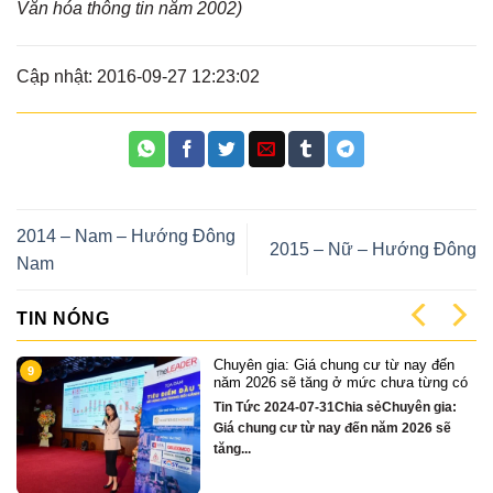
Văn hóa thông tin năm 2002)
Cập nhật: 2016-09-27 12:23:02
2014 – Nam – Hướng Đông
2015 – Nữ – Hướng Đông
Nam
TIN NÓNG
Giá chung cư từ nay đến
Cặp Nhà phố sát s
1
tăng ở mức chưa từng có
chỉ hơn 16 tỷ
07-31Chia sẻChuyên gia:
Quỹ căn VipTin Tứ
 từ nay đến năm 2026 sẽ
sẻCặp nhà phố 3 t
Nẵng....