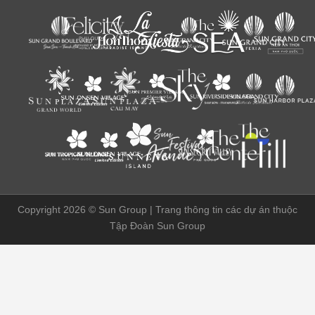
Copyright 2026 ©
Sun Group | Trang thông tin các dự án thuộc
Tập Đoàn Sun Group