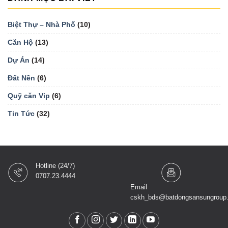
Biệt Thự – Nhà Phố
(10)
Căn Hộ
(13)
Dự Án
(14)
Đất Nền
(6)
Quỹ căn Vip
(6)
Tin Tức
(32)
Hotline (24/7)
0707.23.4444
Email
cskh_bds@batdongsansungroup