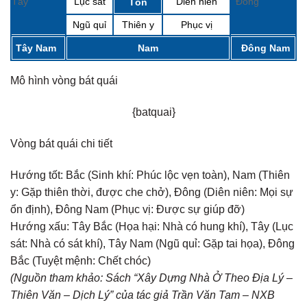
Tây
Lục sát
Diên niên
Đông
Tốn
Ngũ quỉ
Thiên y
Phục vị
Tây Nam
Nam
Đông Nam
Mô hình vòng bát quái
{batquai}
Vòng bát quái chi tiết
Hướng tốt:
Bắc (Sinh khí: Phúc lộc vẹn toàn), Nam (Thiên
y: Gặp thiên thời, được che chở), Đông (Diên niên: Mọi sự
ổn định), Đông Nam (Phục vị: Được sự giúp đỡ)
Hướng xấu:
Tây Bắc (Họa hại: Nhà có hung khí), Tây (Lục
sát: Nhà có sát khí), Tây Nam (Ngũ quỉ: Gặp tai họa), Đông
Bắc (Tuyệt mệnh: Chết chóc)
(Nguồn tham khảo: Sách “Xây Dựng Nhà Ở Theo Địa Lý –
Thiên Văn – Dịch Lý” của tác giả Trần Văn Tam – NXB