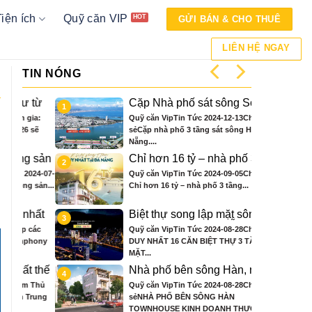
Tiện ích
Quỹ căn VIP
GỬI BÁN & CHO THUÊ
LIÊN HỆ NGAY
TIN NÓNG
từ
Cặp Nhà phố sát sông Sonata
1
 ở
3 tầng chỉ hơn 16 tỷ
ia:
Quỹ căn VipTin Tức 2024-12-13Chia
sẽ
sẻCặp nhà phố 3 tầng sát sông Hàn Đà
Nẵng....
 sản
Chỉ hơn 16 tỷ – nhà phố 3 tầng
2
bên sông Hàn sở hữu tiện ích
24-07-
Quỹ căn VipTin Tức 2024-09-05Chia sẻ
biệt thự trăm tỷ
sản...
Chỉ hơn 16 tỷ – nhà phố 3 tầng...
hất
Biệt thự song lập mặt sông
3
nce
Hàn, trung tâm Đà Nẵng ngay
các
Quỹ căn VipTin Tức 2024-08-28Chia sẻCHỈ
khán đài xem pháo hoa DIFF
hony
DUY NHẤT 16 CĂN BIỆT THỰ 3 TẦNG
MẶT...
 thế
Nhà phố bên sông Hàn, ngay
4
ông
sát toà căn hộ cao cấp S3 gần
 Thủ
Quỹ căn VipTin Tức 2024-08-28Chia
n
ngay mặt sông
rung
sẻNHÀ PHỐ BÊN SÔNG HÀN
TOWNHOUSE KINH DOANH THƯƠNG