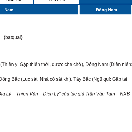
Nam
Đông Nam
{batquai}
 (Thiên y: Gặp thiên thời, được che chở), Đông Nam (Diên niên
ông Bắc (Lục sát: Nhà có sát khí), Tây Bắc (Ngũ quỉ: Gặp tai
a Lý – Thiên Văn – Dịch Lý” của tác giả Trần Văn Tam – NXB