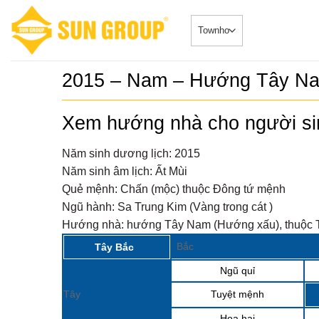
Skip
to
content
2015 – Nam – Hướng Tây N
SONATA –
5
duy nhất 
Xem hướng nhà cho người s
Căn HộDự Án
đẳng cấp 
SONATA – Phâ
TRUYỀN 
ngay sông...
Năm sinh dương lịch:
2015
𝐂𝐇𝐈́𝐍𝐇 𝐓
6
Năm sinh âm lịch:
Ất Mùi
𝐁𝐎𝐎𝐊𝐈𝐍
Biệt Thự - 
𝐒𝐘𝐌𝐏𝐇𝐎
Quẻ mệnh:
Chấn (mộc) thuộc Đông tứ mệnh
2024-08-20Chi
𝐕𝐎̛́𝐈 𝐍𝐇𝐈
“ĐẮC...
Ngũ hành:
Sa Trung Kim (Vàng trong cát )
𝐁𝐈𝐄̣̂𝐓 𝐂𝐇
𝐓𝐇𝐀́𝐍𝐆 𝟖
Sở hữu ph
7
Hướng nhà:
hướng Tây Nam (Hướng xấu), thuộc T
Nhà phố 
Tin Tức 2024-0
Group Đà
Bắc
Tây Bắc
siêu đắc địa 
Ngũ quỉ
Sun Cosm
8
nhật tiến
Tin Tức 2024-
Tây
Tuyệt mệnh
Họa hại