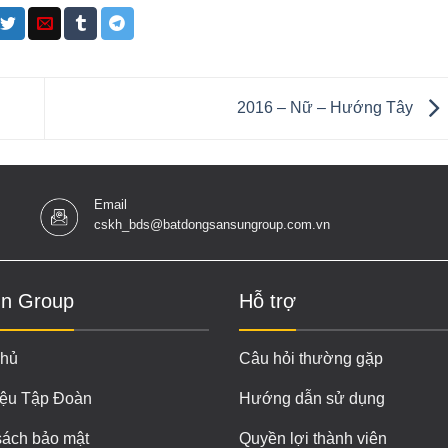
2016 – Nữ – Hướng Tây
Email
cskh_bds@batdongsansungroup.com.vn
n Group
Hỗ trợ
chủ
Câu hỏi thường gặp
iệu Tập Đoàn
Hướng dẫn sử dụng
sách bảo mật
Quyền lợi thành viên