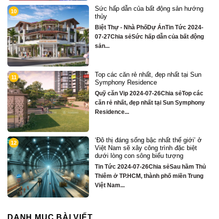
ng sản hướng
Chỉ hơn 16 tỷ – nhà phố 3 tần
2
sông Hàn sở hữu tiện ích biệt
tỷ
in Tức 2024-
Quỹ căn VipTin Tức 2024-09-05
của bất động
Chỉ hơn 16 tỷ – nhà phố 3 tầng..
nhất tại Sun
Biệt thự song lập mặt sông Hà
3
tâm Đà Nẵng ngay khán đài x
hoa DIFF
ia sẻTop các
Quỹ căn VipTin Tức 2024-08-28
 Sun Symphony
sẻCHỈ DUY NHẤT 16 CĂN BIỆT
TẦNG MẶT...
t thế giới’ ở
Nhà phố bên sông Hàn, ngay s
4
nh đặc biệt
căn hộ cao cấp S3 gần ngay m
 tượng
Quỹ căn VipTin Tức 2024-08-28
sẻSau hầm Thủ
sẻNHÀ PHỐ BÊN SÔNG HÀN
ố miền Trung
TOWNHOUSE KINH DOANH T
MẠI...
DANH MỤC BÀI VIẾT