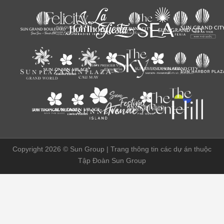
Copyright 2026 ©
Sun Group | Trang thông tin các dự án thuộc
Tập Đoàn Sun Group