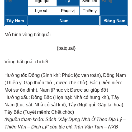
Tây
Ngũ quỉ
Sinh khí
Đông
Ly
Lục sát
Phục vị
Thiên y
Tây Nam
Nam
Đông Nam
Mô hình vòng bát quái
{batquai}
Vòng bát quái chi tiết
Hướng tốt:
Đông (Sinh khí: Phúc lộc vẹn toàn), Đông Nam
(Thiên y: Gặp thiên thời, được che chở), Bắc (Diên niên:
Mọi sự ổn định), Nam (Phục vị: Được sự giúp đỡ)
Hướng xấu:
Đông Bắc (Họa hại: Nhà có hung khí), Tây
Nam (Lục sát: Nhà có sát khí), Tây (Ngũ quỉ: Gặp tai họa),
Tây Bắc (Tuyệt mệnh: Chết chóc)
(Nguồn tham khảo: Sách “Xây Dựng Nhà Ở Theo Địa Lý –
Thiên Văn – Dịch Lý” của tác giả Trần Văn Tam – NXB