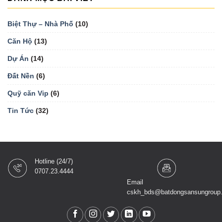
Biệt Thự – Nhà Phố
(10)
Căn Hộ
(13)
Dự Án
(14)
Đất Nền
(6)
Quỹ căn Vip
(6)
Tin Tức
(32)
Hotline (24/7)
0707.23.4444
Email
cskh_bds@batdongsansungroup