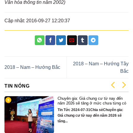
Văn hóa thông tin năm 2002)
Cập nhật: 2016-09-27 12:20:37
2018 – Nam – Hướng Tây
2018 – Nam – Hướng Bắc
Bắc
TIN NÓNG
ư từ nay đến
Cặp Nhà phố sát sông Sonata 
1
 chưa từng có
chỉ hơn 16 tỷ
ẻChuyên gia:
Quỹ căn VipTin Tức 2024-12-13
năm 2026 sẽ
sẻCặp nhà phố 3 tầng sát sông
Nẵng....