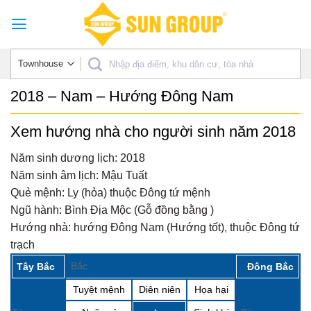
Skip
to
content
2018 – Nam – Hướng Đông Nam
Xem hướng nhà cho người sinh năm 2018
Năm sinh dương lịch:
2018
Năm sinh âm lịch:
Mậu Tuất
Quẻ mệnh:
Ly (hỏa) thuộc Đông tứ mệnh
Ngũ hành:
Bình Địa Mộc (Gỗ đồng bằng )
Hướng nhà:
hướng Đông Nam (Hướng tốt), thuộc Đông tứ
trạch
Bắc
Tây Bắc
Đông Bắc
Tuyệt mệnh
Diên niên
Họa hại