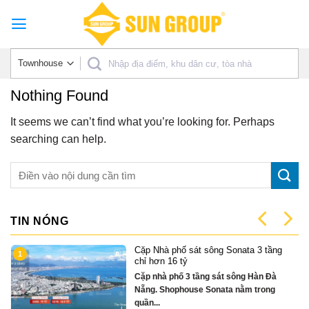
Skip
to
content
Nothing Found
It seems we can’t find what you’re looking for. Perhaps
searching can help.
TIN NÓNG
Cặp Nhà phố sát sông Sonata 3 tầng
1
có
chỉ hơn 16 tỷ
Cặp nhà phố 3 tầng sát sông Hàn Đà
Nẵng. Shophouse Sonata nằm trong
quần...