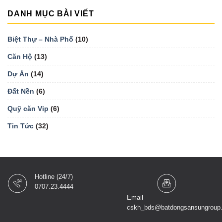
DANH MỤC BÀI VIẾT
Biệt Thự – Nhà Phố
(10)
Căn Hộ
(13)
Dự Án
(14)
Đất Nền
(6)
Quỹ căn Vip
(6)
Tin Tức
(32)
Hotline (24/7)
0707.23.4444
Email
cskh_bds@batdongsansungroup