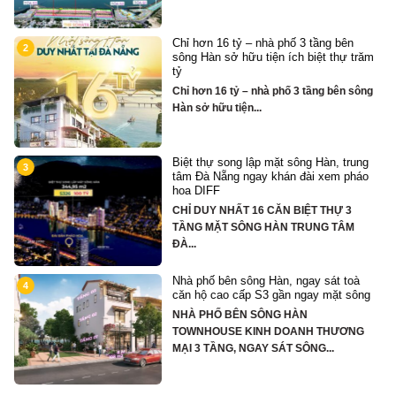
Chỉ hơn 16 tỷ – nhà phố 3 tầng bên
2
sông Hàn sở hữu tiện ích biệt thự trăm
tỷ
Chỉ hơn 16 tỷ – nhà phố 3 tầng bên sông
Hàn sở hữu tiện...
Biệt thự song lập mặt sông Hàn, trung
3
tâm Đà Nẵng ngay khán đài xem pháo
hoa DIFF
CHỈ DUY NHẤT 16 CĂN BIỆT THỰ 3
TẦNG MẶT SÔNG HÀN TRUNG TÂM
ĐÀ...
Nhà phố bên sông Hàn, ngay sát toà
4
căn hộ cao cấp S3 gần ngay mặt sông
NHÀ PHỐ BÊN SÔNG HÀN
hố
TOWNHOUSE KINH DOANH THƯƠNG
MẠI 3 TẦNG, NGAY SÁT SÔNG...