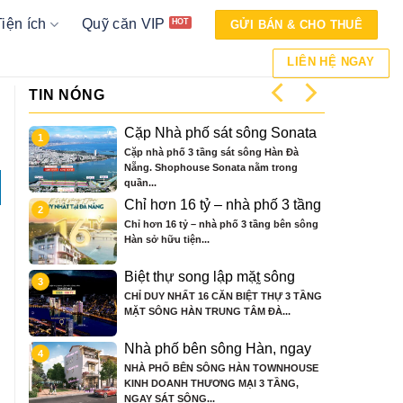
Tiện ích
Quỹ căn VIP
GỬI BÁN & CHO THUÊ
LIÊN HỆ NGAY
TIN NÓNG
từ
Cặp Nhà phố sát sông Sonata
1
 ở
3 tầng chỉ hơn 16 tỷ
ến
Cặp nhà phố 3 tầng sát sông Hàn Đà
Nẵng. Shophouse Sonata nằm trong
quần...
 sản
Chỉ hơn 16 tỷ – nhà phố 3 tầng
2
bên sông Hàn sở hữu tiện ích
ng
Chỉ hơn 16 tỷ – nhà phố 3 tầng bên sông
biệt thự trăm tỷ
Hàn sở hữu tiện...
hất
Biệt thự song lập mặt sông
3
nce
Hàn, trung tâm Đà Nẵng ngay
n
CHỈ DUY NHẤT 16 CĂN BIỆT THỰ 3 TẦNG
khán đài xem pháo hoa DIFF
MẶT SÔNG HÀN TRUNG TÂM ĐÀ...
 thế
Nhà phố bên sông Hàn, ngay
4
ng
sát toà căn hộ cao cấp S3 gần
nh phố
NHÀ PHỐ BÊN SÔNG HÀN TOWNHOUSE
n
ngay mặt sông
KINH DOANH THƯƠNG MẠI 3 TẦNG,
NGAY SÁT SÔNG...