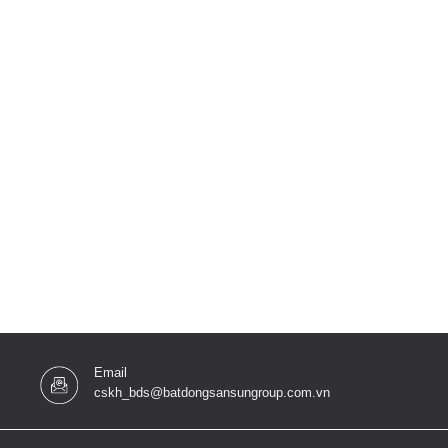
Email
cskh_bds@batdongsansungroup.com.vn