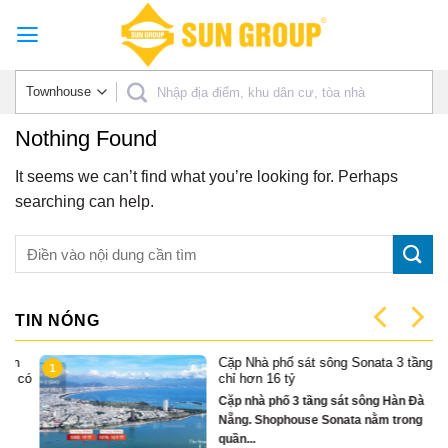
Skip
to
content
Nothing Found
It seems we can’t find what you’re looking for. Perhaps
searching can help.
TIN NÓNG
Cặp Nhà phố sát sông Sonata 3 tầng
1
có
chỉ hơn 16 tỷ
Cặp nhà phố 3 tầng sát sông Hàn Đà
Nẵng. Shophouse Sonata nằm trong
quần...