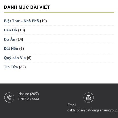
DANH MỤC BÀI VIẾT
Biệt Thự – Nhà Phố
(10)
Căn Hộ
(13)
Dự Án
(14)
Đất Nền
(6)
Quỹ căn Vip
(6)
Tin Tức
(32)
Hotline (24/7)
0707.23.4444
Email
cskh_bds@batdongsansungroup