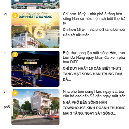
Chỉ hơn 16 tỷ – nhà phố 3 tầng bên
2
sông Hàn sở hữu tiện ích biệt thự trăm
tỷ
Chỉ hơn 16 tỷ – nhà phố 3 tầng bên sông
Hàn sở hữu tiện...
Biệt thự song lập mặt sông Hàn, trung
3
tâm Đà Nẵng ngay khán đài xem pháo
hoa DIFF
CHỈ DUY NHẤT 16 CĂN BIỆT THỰ 3
TẦNG MẶT SÔNG HÀN TRUNG TÂM
ĐÀ...
Nhà phố bên sông Hàn, ngay sát toà
4
căn hộ cao cấp S3 gần ngay mặt sông
NHÀ PHỐ BÊN SÔNG HÀN
hố
TOWNHOUSE KINH DOANH THƯƠNG
MẠI 3 TẦNG, NGAY SÁT SÔNG...