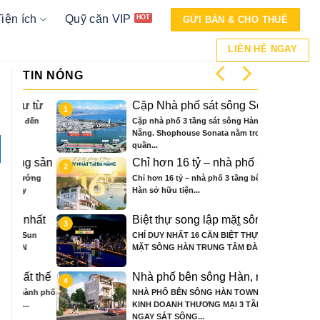
Tiện ích
Quỹ căn VIP
GỬI BÁN & CHO THUÊ
LIÊN HỆ NGAY
TIN NÓNG
 từ
Cặp Nhà phố sát sông Sonata
1
 ở
3 tầng chỉ hơn 16 tỷ
ến
Cặp nhà phố 3 tầng sát sông Hàn Đà
Nẵng. Shophouse Sonata nằm trong
quần...
 sản
Chỉ hơn 16 tỷ – nhà phố 3 tầng
2
bên sông Hàn sở hữu tiện ích
ớng
Chỉ hơn 16 tỷ – nhà phố 3 tầng bên sông
biệt thự trăm tỷ
Hàn sở hữu tiện...
hất
Biệt thự song lập mặt sông
3
nce
Hàn, trung tâm Đà Nẵng ngay
un
CHỈ DUY NHẤT 16 CĂN BIỆT THỰ 3 TẦNG
khán đài xem pháo hoa DIFF
MẶT SÔNG HÀN TRUNG TÂM ĐÀ...
 thế
Nhà phố bên sông Hàn, ngay
4
ông
sát toà căn hộ cao cấp S3 gần
nh phố
NHÀ PHỐ BÊN SÔNG HÀN TOWNHOUSE
n
ngay mặt sông
KINH DOANH THƯƠNG MẠI 3 TẦNG,
NGAY SÁT SÔNG...