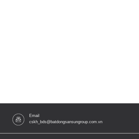
Email
cskh_bds@batdongsansungroup.com.vn