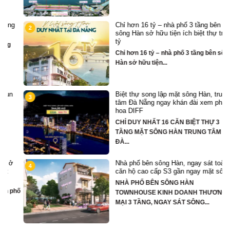
Chỉ hơn 16 tỷ – nhà phố 3 tầng bên
2
sông Hàn sở hữu tiện ích biệt thự trăm
tỷ
Chỉ hơn 16 tỷ – nhà phố 3 tầng bên sông
Hàn sở hữu tiện...
Biệt thự song lập mặt sông Hàn, trung
3
tâm Đà Nẵng ngay khán đài xem pháo
hoa DIFF
CHỈ DUY NHẤT 16 CĂN BIỆT THỰ 3
TẦNG MẶT SÔNG HÀN TRUNG TÂM
ĐÀ...
Nhà phố bên sông Hàn, ngay sát toà
4
căn hộ cao cấp S3 gần ngay mặt sông
NHÀ PHỐ BÊN SÔNG HÀN
hố
TOWNHOUSE KINH DOANH THƯƠNG
MẠI 3 TẦNG, NGAY SÁT SÔNG...