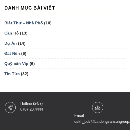
DANH MỤC BÀI VIẾT
Biệt Thự – Nhà Phố
(10)
Căn Hộ
(13)
Dự Án
(14)
Đất Nền
(6)
Quỹ căn Vip
(6)
Tin Tức
(32)
Hotline (24/7)
0707.23.4444
Email
cskh_bds@batdongsansungroup