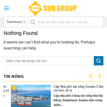
Skip
to
content
Nothing Found
It seems we can’t find what you’re looking for. Perhaps
searching can help.
TIN NÓNG
Cặp Nhà phố sát sông Sonata 3 tầng
1
có
chỉ hơn 16 tỷ
Cặp nhà phố 3 tầng sát sông Hàn Đà
Nẵng. Shophouse Sonata nằm trong
quần...