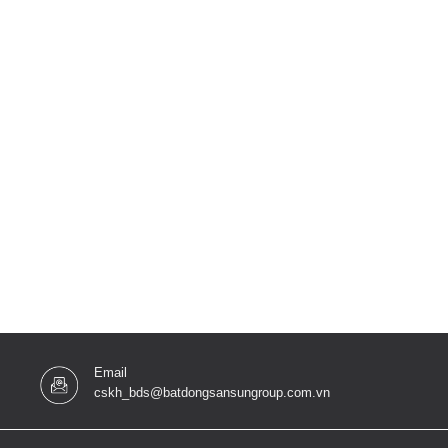
Email
cskh_bds@batdongsansungroup.com.vn