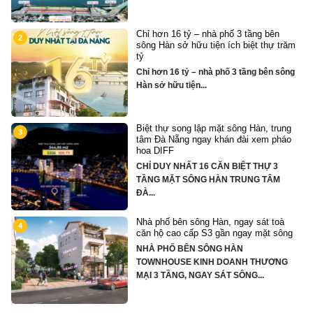
Chỉ hơn 16 tỷ – nhà phố 3 tầng bên
2
sông Hàn sở hữu tiện ích biệt thự trăm
tỷ
Chỉ hơn 16 tỷ – nhà phố 3 tầng bên sông
Hàn sở hữu tiện...
Biệt thự song lập mặt sông Hàn, trung
3
tâm Đà Nẵng ngay khán đài xem pháo
hoa DIFF
CHỈ DUY NHẤT 16 CĂN BIỆT THỰ 3
TẦNG MẶT SÔNG HÀN TRUNG TÂM
ĐÀ...
Nhà phố bên sông Hàn, ngay sát toà
4
căn hộ cao cấp S3 gần ngay mặt sông
NHÀ PHỐ BÊN SÔNG HÀN
hố
TOWNHOUSE KINH DOANH THƯƠNG
MẠI 3 TẦNG, NGAY SÁT SÔNG...