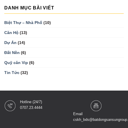
DANH MỤC BÀI VIẾT
Biệt Thự – Nhà Phố
(10)
Căn Hộ
(13)
Dự Án
(14)
Đất Nền
(6)
Quỹ căn Vip
(6)
Tin Tức
(32)
Hotline (24/7)
0707.23.4444
Email
cskh_bds@batdongsansungroup