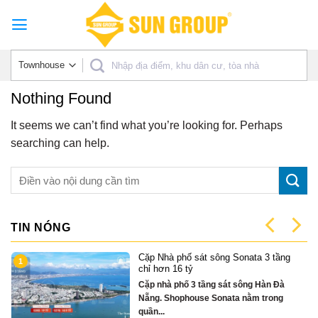
Skip
to
content
Nothing Found
It seems we can’t find what you’re looking for. Perhaps
searching can help.
TIN NÓNG
Cặp Nhà phố sát sông Sonata 3 tầng
1
có
chỉ hơn 16 tỷ
Cặp nhà phố 3 tầng sát sông Hàn Đà
Nẵng. Shophouse Sonata nằm trong
quần...