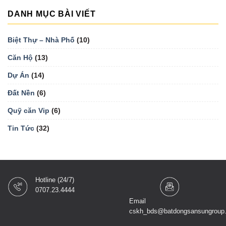
DANH MỤC BÀI VIẾT
Biệt Thự – Nhà Phố
(10)
Căn Hộ
(13)
Dự Án
(14)
Đất Nền
(6)
Quỹ căn Vip
(6)
Tin Tức
(32)
Hotline (24/7)
0707.23.4444
Email
cskh_bds@batdongsansungroup