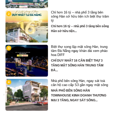
Chỉ hơn 16 tỷ – nhà phố 3 tầng bên
2
sông Hàn sở hữu tiện ích biệt thự trăm
tỷ
Chỉ hơn 16 tỷ – nhà phố 3 tầng bên sông
Hàn sở hữu tiện...
Biệt thự song lập mặt sông Hàn, trung
3
tâm Đà Nẵng ngay khán đài xem pháo
hoa DIFF
CHỈ DUY NHẤT 16 CĂN BIỆT THỰ 3
TẦNG MẶT SÔNG HÀN TRUNG TÂM
ĐÀ...
Nhà phố bên sông Hàn, ngay sát toà
4
căn hộ cao cấp S3 gần ngay mặt sông
NHÀ PHỐ BÊN SÔNG HÀN
hố
TOWNHOUSE KINH DOANH THƯƠNG
MẠI 3 TẦNG, NGAY SÁT SÔNG...