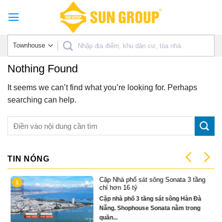
Skip
to
content
Nothing Found
It seems we can’t find what you’re looking for. Perhaps
searching can help.
TIN NÓNG
Cặp Nhà phố sát sông Sonata 3 tầng
1
có
chỉ hơn 16 tỷ
Cặp nhà phố 3 tầng sát sông Hàn Đà
Nẵng. Shophouse Sonata nằm trong
quần...