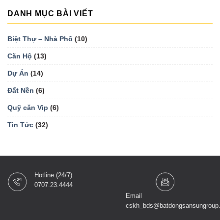
DANH MỤC BÀI VIẾT
Biệt Thự – Nhà Phố
(10)
Căn Hộ
(13)
Dự Án
(14)
Đất Nền
(6)
Quỹ căn Vip
(6)
Tin Tức
(32)
Hotline (24/7)
0707.23.4444
Email
cskh_bds@batdongsansungroup