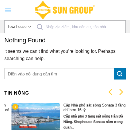
Skip
to
content
Nothing Found
It seems we can’t find what you’re looking for. Perhaps
searching can help.
TIN NÓNG
Cặp Nhà phố sát sông Sonata 3 tầng
1
có
chỉ hơn 16 tỷ
Cặp nhà phố 3 tầng sát sông Hàn Đà
Nẵng. Shophouse Sonata nằm trong
quần...