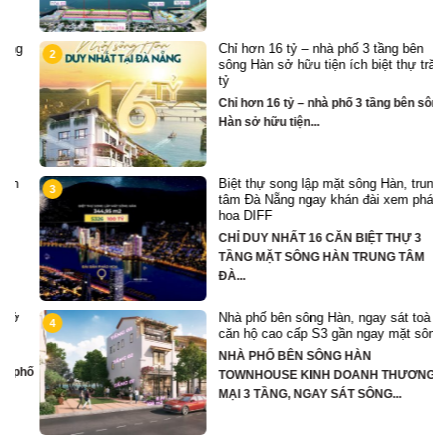
Chỉ hơn 16 tỷ – nhà phố 3 tầng bên
2
sông Hàn sở hữu tiện ích biệt thự trăm
tỷ
Chỉ hơn 16 tỷ – nhà phố 3 tầng bên sông
Hàn sở hữu tiện...
Biệt thự song lập mặt sông Hàn, trung
3
tâm Đà Nẵng ngay khán đài xem pháo
hoa DIFF
CHỈ DUY NHẤT 16 CĂN BIỆT THỰ 3
TẦNG MẶT SÔNG HÀN TRUNG TÂM
ĐÀ...
Nhà phố bên sông Hàn, ngay sát toà
4
căn hộ cao cấp S3 gần ngay mặt sông
NHÀ PHỐ BÊN SÔNG HÀN
hố
TOWNHOUSE KINH DOANH THƯƠNG
MẠI 3 TẦNG, NGAY SÁT SÔNG...