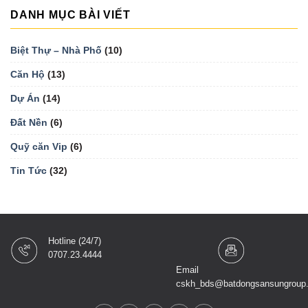
DANH MỤC BÀI VIẾT
Biệt Thự – Nhà Phố
(10)
Căn Hộ
(13)
Dự Án
(14)
Đất Nền
(6)
Quỹ căn Vip
(6)
Tin Tức
(32)
Hotline (24/7)
0707.23.4444
Email
cskh_bds@batdongsansungroup