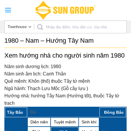
Skip
to
content
1980 – Nam – Hướng Tây Nam
Xem hướng nhà cho người sinh năm 1980
Năm sinh dương lịch:
1980
Năm sinh âm lịch:
Canh Thân
Quẻ mệnh:
Khôn (thổ) thuộc Tây tứ mệnh
Ngũ hành:
Thạch Lựu Mộc (Gỗ cây lựu )
Hướng nhà:
hướng Tây Nam (Hướng tốt), thuộc Tây tứ
trạch
Bắc
Tây Bắc
Đông Bắc
Diên niên
Tuyệt mệnh
Sinh khí