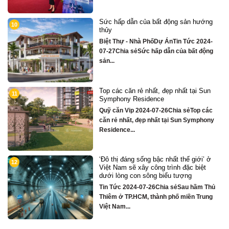
̀
Sức hấp dẫn của bất động sản hướng
10
thủy
Biệt Thự - Nhà PhốDự ÁnTin Tức 2024-
07-27Chia sẻSức hấp dẫn của bất động
c
sản...
Top các căn rẻ nhất, đẹp nhất tại Sun
11
Symphony Residence
Quỹ căn Vip 2024-07-26Chia sẻTop các
ị
căn rẻ nhất, đẹp nhất tại Sun Symphony
.
Residence...
‘Đô thị đáng sống bậc nhất thế giới’ ở
n
12
Việt Nam sẽ xây công trình đặc biệt
dưới lòng con sông biểu tượng
Tin Tức 2024-07-26Chia sẻSau hầm Thủ
Thiêm ở TP.HCM, thành phố miền Trung
Việt Nam...