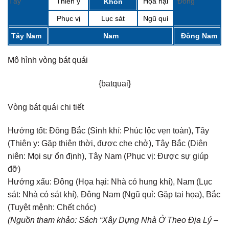
Tây
Thiên y
Họa hại
Đông
Khôn
Phục vị
Lục sát
Ngũ quỉ
Tây Nam
Nam
Đông Nam
Mô hình vòng bát quái
{batquai}
Vòng bát quái chi tiết
Hướng tốt:
Đông Bắc (Sinh khí: Phúc lộc vẹn toàn), Tây
(Thiên y: Gặp thiên thời, được che chở), Tây Bắc (Diên
niên: Mọi sự ổn định), Tây Nam (Phục vị: Được sự giúp
đỡ)
Hướng xấu:
Đông (Họa hại: Nhà có hung khí), Nam (Lục
sát: Nhà có sát khí), Đông Nam (Ngũ quỉ: Gặp tai họa), Bắc
(Tuyệt mệnh: Chết chóc)
(Nguồn tham khảo: Sách “Xây Dựng Nhà Ở Theo Địa Lý –