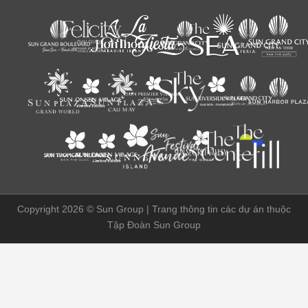
Copyright 2026 ©
Sun Group | Trang thông tin các dự án thuộc
Tập Đoàn Sun Group