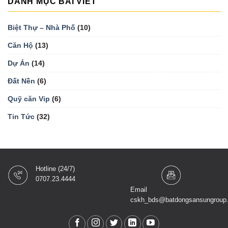
DANH MỤC BÀI VIẾT
Biệt Thự – Nhà Phố
(10)
Căn Hộ
(13)
Dự Án
(14)
Đất Nền
(6)
Quỹ căn Vip
(6)
Tin Tức
(32)
Hotline (24/7)
0707.23.4444
Email
cskh_bds@batdongsansungroup