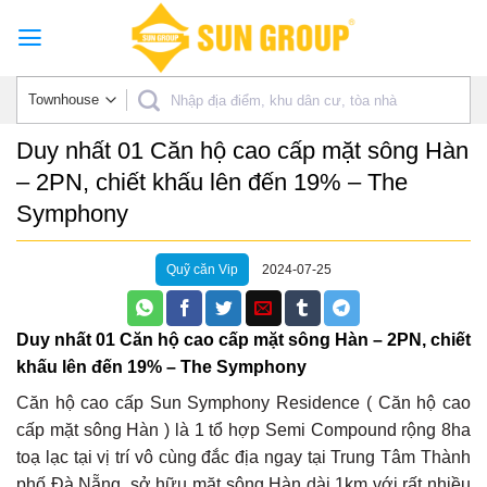
Skip
to
content
Duy nhất 01 Căn hộ cao cấp mặt sông Hàn
– 2PN, chiết khấu lên đến 19% – The
Symphony
Quỹ căn Vip
2024-07-25
Duy nhất 01 Căn hộ cao cấp mặt sông Hàn – 2PN, chiết
khấu lên đến 19% – The Symphony
Căn hộ cao cấp Sun Symphony Residence ( Căn hộ cao
cấp mặt sông Hàn ) là 1 tổ hợp Semi Compound rộng 8ha
toạ lạc tại vị trí vô cùng đắc địa ngay tại Trung Tâm Thành
phố Đà Nẵng, sở hữu mặt sông Hàn dài 1km với rất nhiều