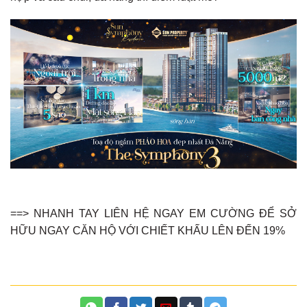
==> NHANH TAY LIÊN HỆ NGAY EM CƯỜNG ĐỂ SỞ
HỮU NGAY CĂN HỘ VỚI CHIẾT KHẤU LÊN ĐẾN 19%