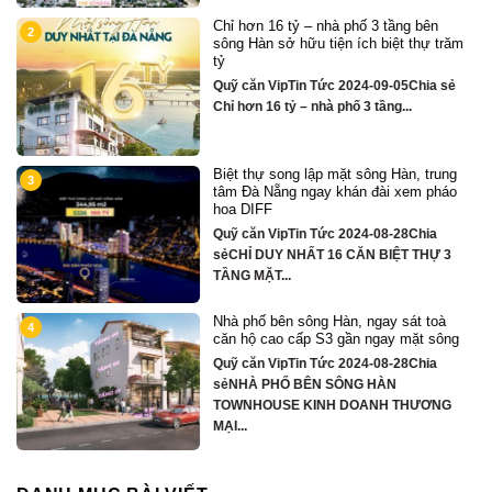
Chỉ hơn 16 tỷ – nhà phố 3 tầng bên
2
sông Hàn sở hữu tiện ích biệt thự trăm
tỷ
Quỹ căn VipTin Tức 2024-09-05Chia sẻ
Chỉ hơn 16 tỷ – nhà phố 3 tầng...
Biệt thự song lập mặt sông Hàn, trung
3
tâm Đà Nẵng ngay khán đài xem pháo
hoa DIFF
Quỹ căn VipTin Tức 2024-08-28Chia
y
sẻCHỈ DUY NHẤT 16 CĂN BIỆT THỰ 3
TẦNG MẶT...
Nhà phố bên sông Hàn, ngay sát toà
4
căn hộ cao cấp S3 gần ngay mặt sông
Quỹ căn VipTin Tức 2024-08-28Chia
ủ
sẻNHÀ PHỐ BÊN SÔNG HÀN
TOWNHOUSE KINH DOANH THƯƠNG
MẠI...