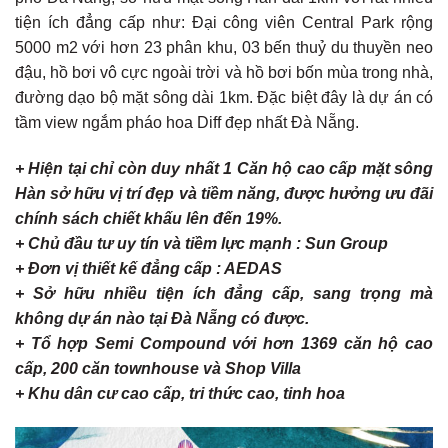
tiện ích đẳng cấp như: Đại công viên Central Park rộng
5000 m2 với hơn 23 phân khu, 03 bến thuỷ du thuyền neo
đậu, hồ bơi vô cực ngoài trời và hồ bơi bốn mùa trong nhà,
đường dạo bộ mặt sông dài 1km. Đặc biệt đây là dự án có
tầm view ngắm pháo hoa Diff đẹp nhất Đà Nẵng.
+ Hiện tại chỉ còn duy nhất 1 Căn hộ cao cấp mặt sông
Hàn sở hữu vị trí đẹp và tiềm năng, được hưởng ưu đãi
chính sách chiết khấu lên đến 19%.
+ Chủ đầu tư uy tín và tiềm lực mạnh : Sun Group
+ Đơn vị thiết kế đẳng cấp : AEDAS
+ Sở hữu nhiều tiện ích đẳng cấp, sang trọng mà
không dự án nào tại Đà Nẵng có được.
+ Tổ hợp Semi Compound với hơn 1369 căn hộ cao
cấp, 200 căn townhouse và Shop Villa
+ Khu dân cư cao cấp, tri thức cao, tinh hoa